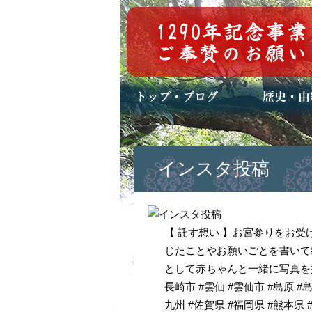
トップページ
ブログ(日々八百万)
お知らせ一覧
歴史・ご祭神
年中行事
メディア掲載
インスタ投稿
【 託す想い 】お宮参りをお
じたことやお願いごとを書いて
として赤ちゃんと一緒に写真を撮っ
長崎市 #雲仙 #雲仙市 #島原 #
九州 #佐賀県 #福岡県 #熊本県 