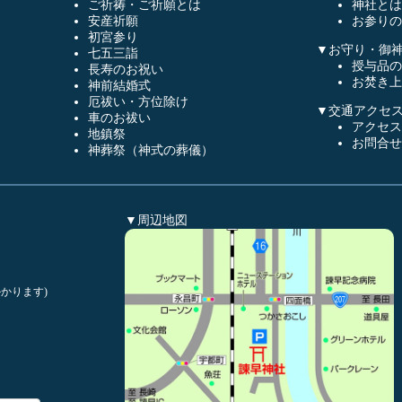
ご祈祷・ご祈願とは
神社とは
安産祈願
お参りの
初宮参り
▼お守り・御
七五三詣
授与品の
長寿のお祝い
お焚き上
神前結婚式
厄祓い・方位除け
▼交通アクセ
車のお祓い
アクセス
地鎮祭
お問合せ
神葬祭（神式の葬儀）
▼周辺地図
かります)