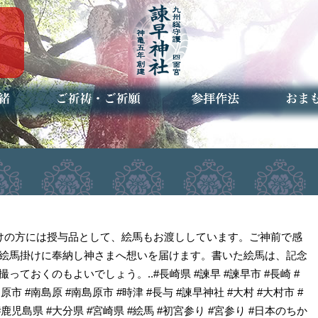
ご祈祷・ご祈願とは
安産祈願
初宮参り
七五三詣
長寿のお祝い
神前結婚式
厄祓い・方位除け
車のお祓い
地鎮祭
神葬祭（神式の葬儀）
神社とは
お参りの作法
授与品
お焚き
アクセ
お問合
予約者
受けの方には授与品として、絵馬もお渡ししています。ご神前で感
絵馬掛けに奉納し神さまへ想いを届けます。書いた絵馬は、記念
ておくのもよいでしょう。..#長崎県 #諫早 #諫早市 #長崎 #
島原市 #南島原 #南島原市 #時津 #長与 #諫早神社 #大村 #大村市 #
#鹿児島県 #大分県 #宮崎県 #絵馬 #初宮参り #宮参り #日本のちか