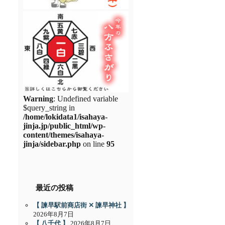
Warning
: Undefined variable
$query_string in
/home/lokidata1/isahaya-
jinja.jp/public_html/wp-
content/themes/isahaya-
jinja/sidebar.php
on line
95
最近の投稿
【 諫早駅前商店街 ✕ 諫早神社 】
2026年8月7日
【 八千代 】
2026年8月7日