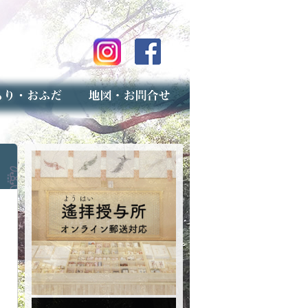
のご案内
上げ（古いお守りのお取り扱い）
スマップ
せ
専用フォーム（事前受付）