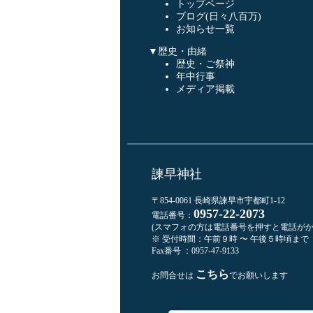
トップページ
ブログ(日々八百万)
お知らせ一覧
▼歴史・由緒
歴史・ご祭神
年中行事
メディア掲載
諫早神社
〒854-0061 長崎県諫早市宇都町1-12
0957-22-2073
電話番号：
(スマフォの方は電話番号を押すと電話がか
※ 受付時間：午前９時 〜 午後５時頃まで
Fax番号 ：0957-47-9133
こちら
お問合せは
でお願いします