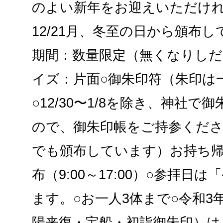
のよい新年をお迎えいただけ
12/21月、冬至の日から頒布し
期間：数量限定（無くなりしだ
イズ：片面○御朱印符（朱印は
○12/30〜1/8を除き、神社
ので、御朱印帳をご持参くださ
でも頒布しています）お持ち帰
布（9:00～17:00）○参拝日
ます。○お一人3体まで○令和3
陽来復・宝船・初詣御朱印）は