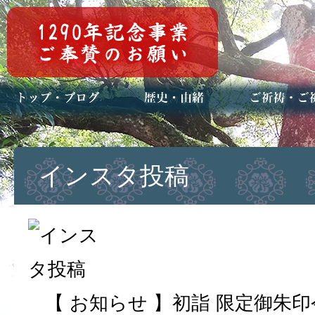
トップページ
ブログ(日々八百万)
お知らせ一覧
歴史・ご祭神
年中行事
メディア掲載
ご祈祷・ご祈
安産祈願
初宮参り
七五三詣
長寿のお祝い
神前結婚式
厄祓い・方位
車のお祓い
地鎮祭
神葬祭（神式
インスタ投稿
【 お知らせ 】初詣 限定御朱