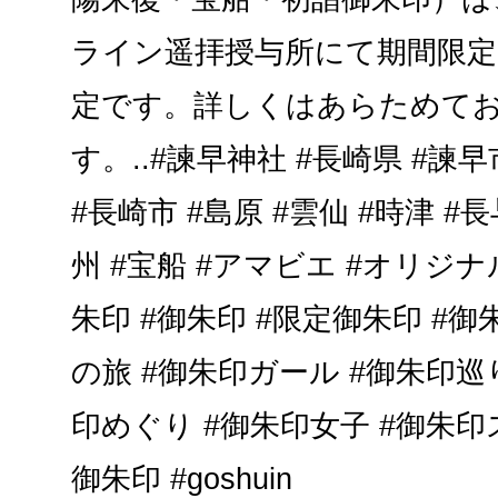
ライン遥拝授与所にて期間限定
定です。詳しくはあらためて
す。..#諫早神社 #長崎県 #諫早
#長崎市 #島原 #雲仙 #時津 #長
州 #宝船 #アマビエ #オリジ
朱印 #御朱印 #限定御朱印 #
の旅 #御朱印ガール #御朱印巡
印めぐり #御朱印女子 #御朱印
御朱印 #goshuin