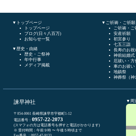
▼トップページ
▼ご祈祷・ご祈願
トップページ
ご祈祷・ご
ブログ(日々八百万)
安産祈願
お知らせ一覧
初宮参り
七五三詣
▼歴史・由緒
長寿のお祝
歴史・ご祭神
神前結婚式
年中行事
厄祓い・方
メディア掲載
車のお祓い
地鎮祭
神葬祭（神
▼周
諫早神社
〒854-0061 長崎県諫早市宇都町1-12
0957-22-2073
電話番号：
(スマフォの方は電話番号を押すと電話がかかります)
※ 受付時間：午前９時 〜 午後５時頃まで
Fax番号 ：0957-47-9133