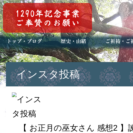
トップページ
ブログ(日々八百万)
お知らせ一覧
歴史・ご祭神
年中行事
メディア掲載
ご祈祷・ご祈
安産祈願
初宮参り
七五三詣
長寿のお祝い
神前結婚式
厄祓い・方位
車のお祓い
地鎮祭
神葬祭（神式
インスタ投稿
【 お正月の巫女さん 感想2 