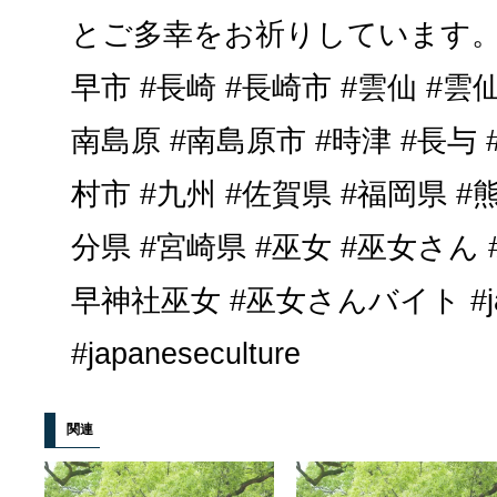
とご多幸をお祈りしています。..
早市 #長崎 #長崎市 #雲仙 #雲仙
南島原 #南島原市 #時津 #長与 
村市 #九州 #佐賀県 #福岡県 #
分県 #宮崎県 #巫女 #巫女さん
早神社巫女 #巫女さんバイト #japa
#japaneseculture
関連