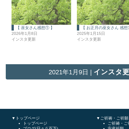
【 巫女さん感想① 】
【 お正月の巫女さん 感想1
2026年1月8日
2025年1月15日
インスタ更新
インスタ更新
インスタ
2021年1月9日 |
▼トップページ
▼ご祈祷・ご祈願
トップページ
ご祈祷・ご
ブログ(日々八百万)
安産祈願