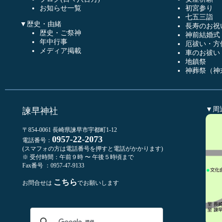
お知らせ一覧
初宮参り
七五三詣
▼歴史・由緒
長寿のお祝
歴史・ご祭神
神前結婚式
年中行事
厄祓い・方
メディア掲載
車のお祓い
地鎮祭
神葬祭（神
▼周
諫早神社
〒854-0061 長崎県諫早市宇都町1-12
0957-22-2073
電話番号：
(スマフォの方は電話番号を押すと電話がかかります)
※ 受付時間：午前９時 〜 午後５時頃まで
Fax番号 ：0957-47-9133
こちら
お問合せは
でお願いします