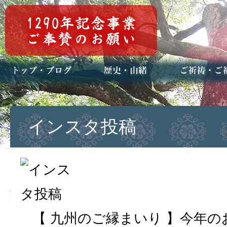
トップページ
ブログ(日々八百万)
お知らせ一覧
歴史・ご祭神
年中行事
メディア掲載
ご祈祷・ご祈
安産祈願
初宮参り
七五三詣
長寿のお祝い
神前結婚式
厄祓い・方位
車のお祓い
地鎮祭
神葬祭（神式
インスタ投稿
【 九州のご縁まいり 】今年