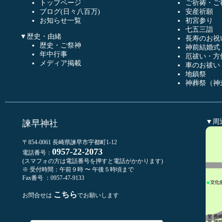
トップページ
ご祈祷・ご
ブログ(日々八百万)
安産祈願
お知らせ一覧
初宮参り
七五三詣
▼歴史・由緒
長寿のお祝
歴史・ご祭神
神前結婚式
年中行事
厄祓い・方
メディア掲載
車のお祓い
地鎮祭
神葬祭（神
▼周
諫早神社
〒854-0061 長崎県諫早市宇都町1-12
0957-22-2073
電話番号：
(スマフォの方は電話番号を押すと電話がかかります)
※ 受付時間：午前９時 〜 午後５時頃まで
Fax番号 ：0957-47-9133
こちら
お問合せは
でお願いします