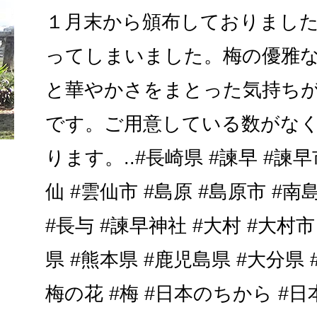
１月末から頒布しておりまし
ってしまいました。梅の優雅
と華やかさをまとった気持ち
です。ご用意している数がな
ります。..#長崎県 #諫早 #諫早
仙 #雲仙市 #島原 #島原市 #南
#長与 #諫早神社 #大村 #大村市
県 #熊本県 #鹿児島県 #大分県 
梅の花 #梅 #日本のちから #