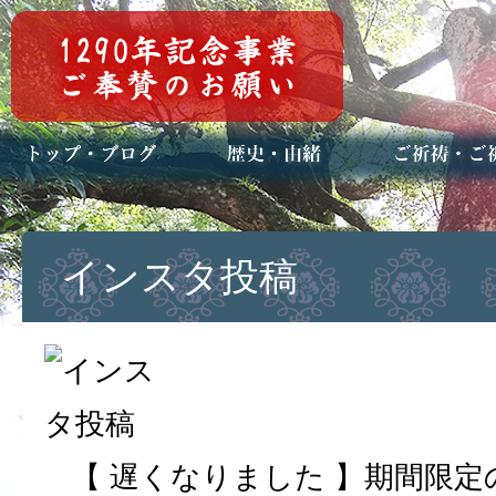
トップページ
ブログ(日々八百万)
お知らせ一覧
歴史・ご祭神
年中行事
メディア掲載
ご祈祷・ご祈
安産祈願
初宮参り
七五三詣
長寿のお祝い
神前結婚式
厄祓い・方位
車のお祓い
地鎮祭
神葬祭（神式
インスタ投稿
【 遅くなりました 】期間限