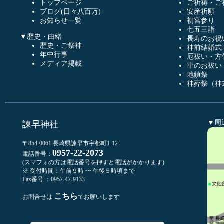
トップページ
ご祈祷・ご
ブログ(日々八百万)
安産祈願
お知らせ一覧
初宮参り
七五三詣
▼歴史・由緒
長寿のお祝
歴史・ご祭神
神前結婚式
年中行事
厄祓い・方
メディア掲載
車のお祓い
地鎮祭
神葬祭（神
▼周
諫早神社
〒854-0061 長崎県諫早市宇都町1-12
0957-22-2073
電話番号：
(スマフォの方は電話番号を押すと電話がかかります)
※ 受付時間：午前９時 〜 午後５時頃まで
Fax番号 ：0957-47-9133
こちら
お問合せは
でお願いします