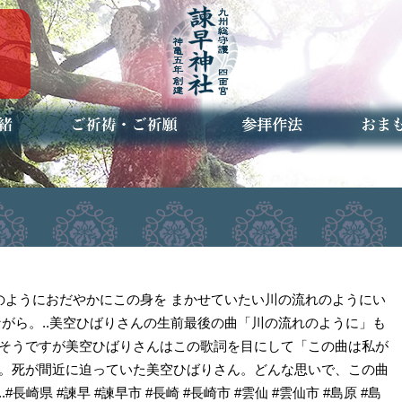
ご祈祷・ご祈願とは
安産祈願
初宮参り
七五三詣
長寿のお祝い
神前結婚式
厄祓い・方位除け
車のお祓い
地鎮祭
神葬祭（神式の葬儀）
神社とは
お参りの作法
授与品
お焚き
アクセ
お問合
予約者
れのようにおだやかにこの身を まかせていたい川の流れのようにい
ながら。..美空ひばりさんの生前最後の曲「川の流れのように」も
そうですが美空ひばりさんはこの歌詞を目にして「この曲は私が
。死が間近に迫っていた美空ひばりさん。どんな思いで、この曲
長崎県 #諫早 #諫早市 #長崎 #長崎市 #雲仙 #雲仙市 #島原 #島