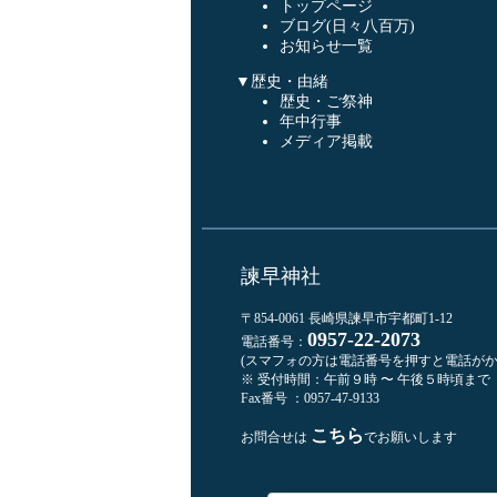
トップページ
ブログ(日々八百万)
お知らせ一覧
▼歴史・由緒
歴史・ご祭神
年中行事
メディア掲載
諫早神社
〒854-0061 長崎県諫早市宇都町1-12
0957-22-2073
電話番号：
(スマフォの方は電話番号を押すと電話がか
※ 受付時間：午前９時 〜 午後５時頃まで
Fax番号 ：0957-47-9133
こちら
お問合せは
でお願いします