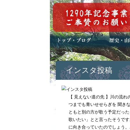
トップページ
ブログ(日々八百万)
お知らせ一覧
歴史・ご祭神
年中行事
メディア掲載
インスタ投稿
【 見えない道の先 】川の流
つまでも青いせせらぎを 聞き
ともと別の方が歌う予定だった
歌いたい」とと言ったそうです
に向き合っていたのでしょう。..#