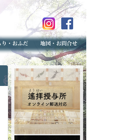
のご案内
上げ（古いお守りのお取り扱い）
スマップ
せ
専用フォーム（事前受付）