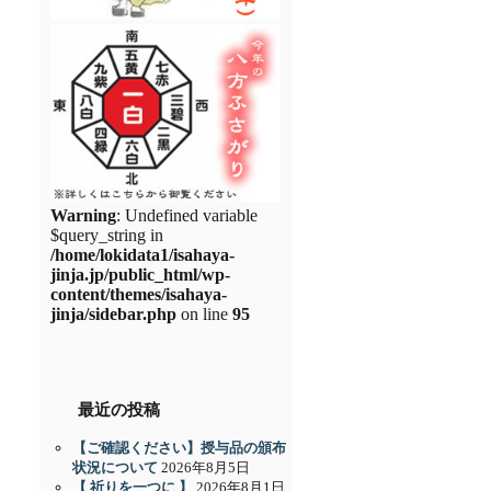
Warning
: Undefined variable
$query_string in
/home/lokidata1/isahaya-
jinja.jp/public_html/wp-
content/themes/isahaya-
jinja/sidebar.php
on line
95
最近の投稿
【ご確認ください】授与品の頒布
状況について
2026年8月5日
【 祈りを一つに 】
2026年8月1日