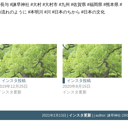
#長与 #諫早神社 #大村 #大村市 #九州 #佐賀県 #福岡県 #熊本県 #
の流れのように #本明川 #川 #日本のちから #日本の文化
インスタ投稿
インスタ投稿
2019年12月25日
2020年8月15日
インスタ更新
インスタ更新
インスタ更新
2021年2月13日 |
| | author: 諫早神社 (391