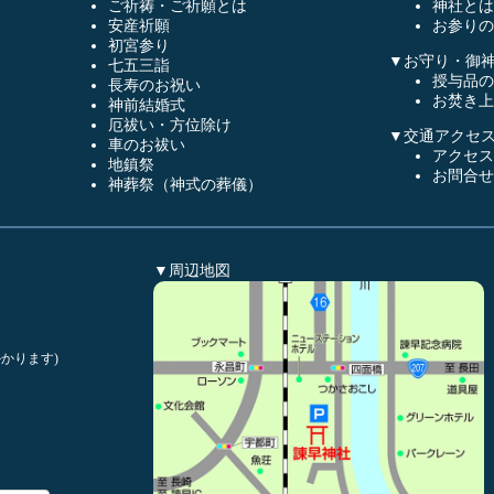
ご祈祷・ご祈願とは
神社とは
安産祈願
お参りの
初宮参り
▼お守り・御
七五三詣
授与品の
長寿のお祝い
お焚き上
神前結婚式
厄祓い・方位除け
▼交通アクセ
車のお祓い
アクセス
地鎮祭
お問合せ
神葬祭（神式の葬儀）
▼周辺地図
かります)