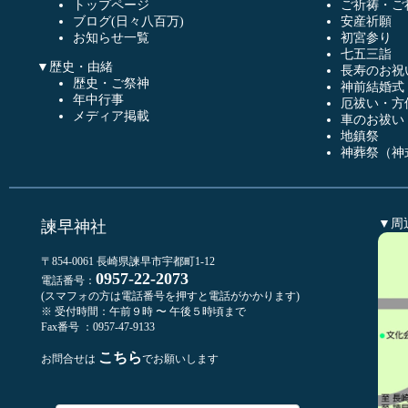
トップページ
ご祈祷・ご
ブログ(日々八百万)
安産祈願
お知らせ一覧
初宮参り
七五三詣
▼歴史・由緒
長寿のお祝
歴史・ご祭神
神前結婚式
年中行事
厄祓い・方
メディア掲載
車のお祓い
地鎮祭
神葬祭（神
▼周
諫早神社
〒854-0061 長崎県諫早市宇都町1-12
0957-22-2073
電話番号：
(スマフォの方は電話番号を押すと電話がかかります)
※ 受付時間：午前９時 〜 午後５時頃まで
Fax番号 ：0957-47-9133
こちら
お問合せは
でお願いします