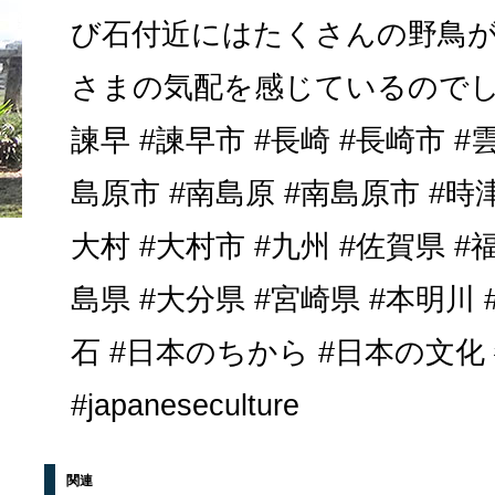
び石付近にはたくさんの野鳥
さまの気配を感じているのでしょ
諫早 #諫早市 #長崎 #長崎市 #雲
島原市 #南島原 #南島原市 #時津
大村 #大村市 #九州 #佐賀県 #
島県 #大分県 #宮崎県 #本明川
石 #日本のちから #日本の文化 #jap
#japaneseculture
関連