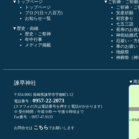
▼トップページ
▼ご祈祷・ご祈願
トップページ
ご祈祷・ご
ブログ(日々八百万)
安産祈願
お知らせ一覧
初宮参り
七五三詣
▼歴史・由緒
長寿のお祝
歴史・ご祭神
神前結婚式
年中行事
厄祓い・方
メディア掲載
車のお祓い
地鎮祭
神葬祭（神
▼周
諫早神社
〒854-0061 長崎県諫早市宇都町1-12
0957-22-2073
電話番号：
(スマフォの方は電話番号を押すと電話がかかります)
※ 受付時間：午前９時 〜 午後５時頃まで
Fax番号 ：0957-47-9133
こちら
お問合せは
でお願いします