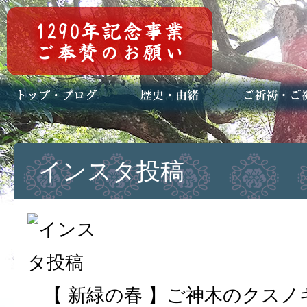
トップページ
ブログ(日々八百万)
お知らせ一覧
歴史・ご祭神
年中行事
メディア掲載
ご祈祷・ご祈
安産祈願
初宮参り
七五三詣
長寿のお祝い
神前結婚式
厄祓い・方位
車のお祓い
地鎮祭
神葬祭（神式
インスタ投稿
【 新緑の春 】ご神木のクス