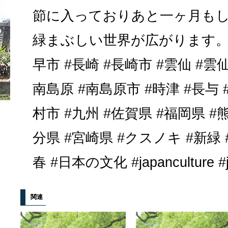
節に入っておりあと一ヶ月も
緑まぶしい世界が広がります。..
早市 #長崎 #長崎市 #雲仙 #雲仙
南島原 #南島原市 #時津 #長与 
村市 #九州 #佐賀県 #福岡県 #
分県 #宮崎県 #クスノキ #新緑
春 #日本の文化 #japanculture #ja
関連