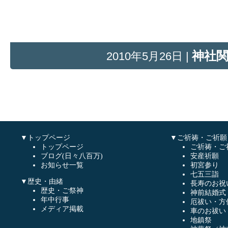
神社
2010年5月26日 |
▼トップページ
▼ご祈祷・ご祈願
トップページ
ご祈祷・ご
ブログ(日々八百万)
安産祈願
お知らせ一覧
初宮参り
七五三詣
▼歴史・由緒
長寿のお祝
歴史・ご祭神
神前結婚式
年中行事
厄祓い・方
メディア掲載
車のお祓い
地鎮祭