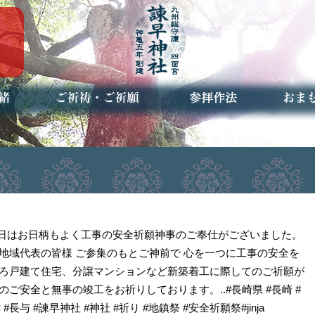
ご祈祷・ご祈願とは
安産祈願
初宮参り
七五三詣
長寿のお祝い
神前結婚式
厄祓い・方位除け
車のお祓い
地鎮祭
神葬祭（神式の葬儀）
神社とは
お参りの作法
授与品
お焚き
アクセ
お問合
予約者
】本日はお日柄もよく工事の安全祈願神事のご奉仕がございました。
地域代表の皆様 ご参集のもとご神前で 心を一つに工事の安全を
ろ戸建て住宅、分譲マンションなど新築着工に際してのご祈願が
ご安全と無事の竣工をお祈りしております。..#長崎県 #長崎 #
 #長与 #諫早神社 #神社 #祈り #地鎮祭 #安全祈願祭#jinja