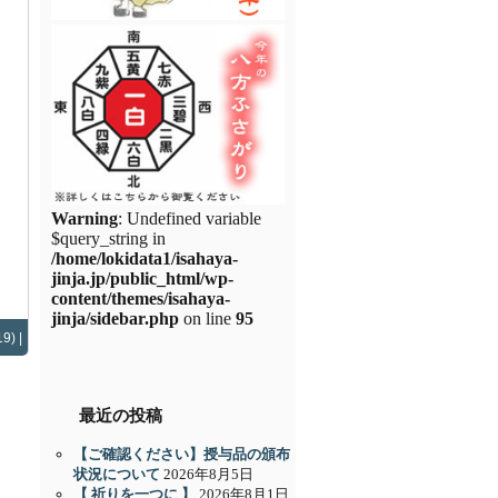
Warning
: Undefined variable
$query_string in
/home/lokidata1/isahaya-
jinja.jp/public_html/wp-
content/themes/isahaya-
jinja/sidebar.php
on line
95
9) |
最近の投稿
【ご確認ください】授与品の頒布
状況について
2026年8月5日
【 祈りを一つに 】
2026年8月1日