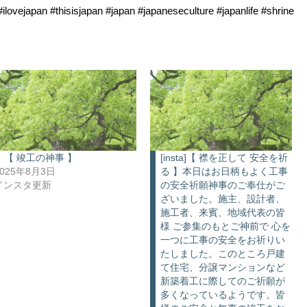
lovejapan #thisisjapan #japan #japaneseculture #japanlife #shrine
【 竣工の神事 】
[insta]【 襟を正して 安全を祈
2025年8月3日
る 】本日はお日柄もよく工事
インスタ更新
の安全祈願神事のご奉仕がご
ざいました。施主、設計者、
施工者、来賓、地域代表の皆
様 ご参集のもとご神前で 心を
一つに工事の安全をお祈りい
たしました。このところ戸建
て住宅、分譲マンションなど
新築着工に際してのご祈願が
多くなっているようです。皆