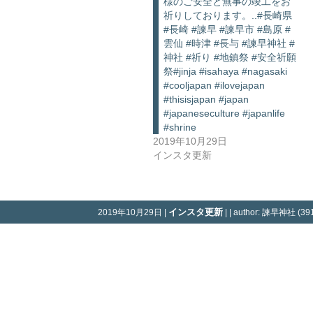
様のご安全と無事の竣工をお
祈りしております。..#長崎県
#長崎 #諫早 #諫早市 #島原 #
雲仙 #時津 #長与 #諫早神社 #
神社 #祈り #地鎮祭 #安全祈願
祭#jinja #isahaya #nagasaki
#cooljapan #ilovejapan
#thisisjapan #japan
#japaneseculture #japanlife
#shrine
2019年10月29日
インスタ更新
インスタ更新
2019年10月29日 |
| | author: 諫早神社 (391