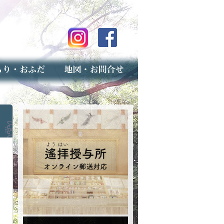
のご案内
上げ（古いお守りのお取り扱い）
スマップ
せ
専用フォーム（事前受付）