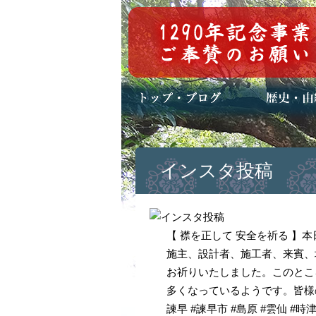
トップページ
ブログ(日々八百万)
お知らせ一覧
歴史・ご祭神
年中行事
メディア掲載
インスタ投稿
【 襟を正して 安全を祈る 
施主、設計者、施工者、来賓、
お祈りいたしました。このとこ
多くなっているようです。皆様の
諫早 #諫早市 #島原 #雲仙 #時津