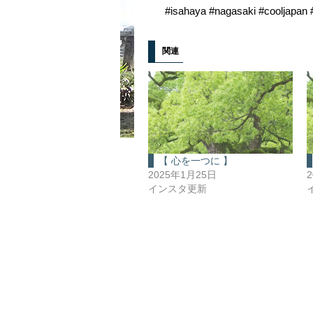
#isahaya #nagasaki #cooljapan #i
関連
【 心を一つに 】
2025年1月25日
インスタ更新