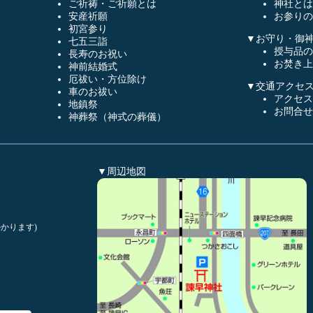
ご祈祷・ご祈願とは
神社とは
安産祈願
お参りの
初宮参り
▼お守り・御
七五三詣
授与品の
長寿のお祝い
お焚き上
神前結婚式
厄祓い・方位除け
▼交通アクセ
車のお祓い
アクセス
地鎮祭
お問合せ
神葬祭（神式の葬儀）
▼周辺地図
かります)