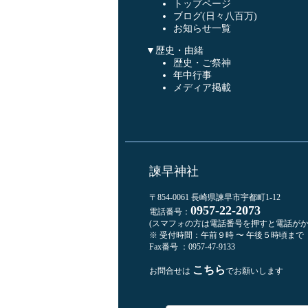
トップページ
ブログ(日々八百万)
お知らせ一覧
▼歴史・由緒
歴史・ご祭神
年中行事
メディア掲載
諫早神社
〒854-0061 長崎県諫早市宇都町1-12
0957-22-2073
電話番号：
(スマフォの方は電話番号を押すと電話がか
※ 受付時間：午前９時 〜 午後５時頃まで
Fax番号 ：0957-47-9133
こちら
お問合せは
でお願いします