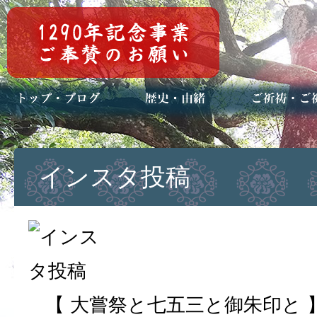
トップページ
ブログ(日々八百万)
お知らせ一覧
歴史・ご祭神
年中行事
メディア掲載
ご祈祷・ご祈
安産祈願
初宮参り
七五三詣
長寿のお祝い
神前結婚式
厄祓い・方位
車のお祓い
地鎮祭
神葬祭（神式
インスタ投稿
【 大嘗祭と七五三と御朱印と