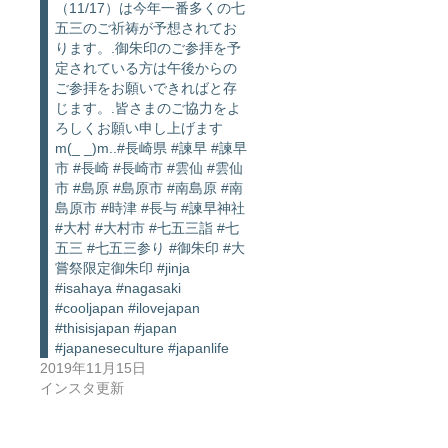
（11/17）は今年一番多くの七
五三のご祈祷が予想されてお
ります。.御朱印のご参拝を予
定されている方は午後からの
ご参拝をお願いできればと存
じます。.皆さまのご協力をよ
ろしくお願い申し上げます
m(_ _)m..#長崎県 #諫早 #諫早
市 #長崎 #長崎市 #雲仙 #雲仙
市 #島原 #島原市 #南島原 #南
島原市 #時津 #長与 #諫早神社
#大村 #大村市 #七五三詣 #七
五三 #七五三参り #御朱印 #大
嘗祭限定御朱印 #jinja
#isahaya #nagasaki
#cooljapan #ilovejapan
#thisisjapan #japan
#japaneseculture #japanlife
2019年11月15日
インスタ更新