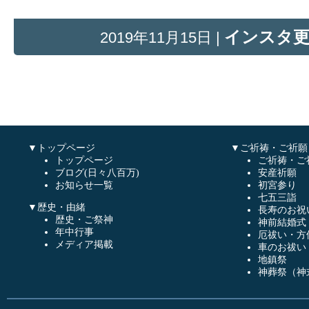
インスタ
2019年11月15日 |
▼トップページ
▼ご祈祷・ご祈願
トップページ
ご祈祷・ご
ブログ(日々八百万)
安産祈願
お知らせ一覧
初宮参り
七五三詣
▼歴史・由緒
長寿のお祝
歴史・ご祭神
神前結婚式
年中行事
厄祓い・方
メディア掲載
車のお祓い
地鎮祭
神葬祭（神