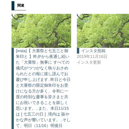
関連
[insta]【 大嘗祭と七五三と御
インスタ投稿
朱印と 】昨夕から夜通し続い
2019年11月16日
た「大嘗祭」無事に すべての
インスタ更新
儀式がつつがなく執りおさめ
られたとの報に接し謹んでお
慶び申し上げます..昨日と今日
と大嘗祭の限定御朱印をお受
けになる方が多く、令和に一
度の特別な慶事を皆さまと共
にお祝いできることを嬉しく
思います。..また、本日11/15
は [ 七五三の日 ] .境内は 賑や
かな声が響いています。..そし
て、明日（11/16）明後日