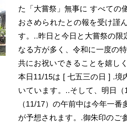
た「大嘗祭」無事に すべての
おさめられたとの報を受け謹
す。..昨日と今日と大嘗祭の
なる方が多く、令和に一度の
共にお祝いできることを嬉しく
本日11/15は [ 七五三の日 ] 
いています。..そして、明日（1
（11/17）の午前中は今年一
が予想されます。.御朱印のご