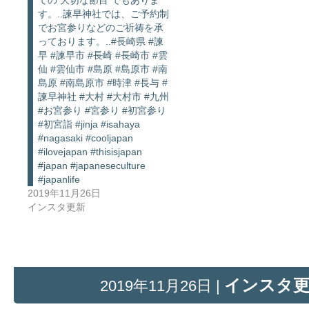
ての 大切な節目 でもありま
す。..諫早神社では、ご予約制
でお宮参りなどのご祈祷を承
っております。..#長崎県 #諫
早 #諫早市 #長崎 #長崎市 #雲
仙 #雲仙市 #島原 #島原市 #南
島原 #南島原市 #時津 #長与 #
諫早神社 #大村 #大村市 #九州
#お宮参り #宮参り #初宮参り
#初宮詣 #jinja #isahaya
#nagasaki #cooljapan
#ilovejapan #thisisjapan
#japan #japaneseculture
#japanlife
2019年11月26日
インスタ更新
インスタ
2019年11月26日 |