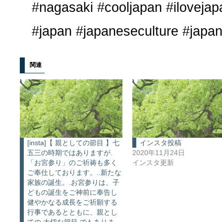
#nagasaki #cooljapan #ilovejap
#japan #japaneseculture #japanl
関連
[insta]【 親としての節目 】七
インスタ投稿
五三の時期ではありますが.
2020年11月24日
「お宮参り」のご祈祷も多く
インスタ更新
ご奉仕しております。..新たな
家族の誕生。.お宮参りは、子
どもの誕生をご神前に奉告し
健やかなる成長をご祈願する
行事であるとともに、親とし