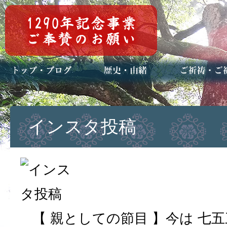
トップページ
ブログ(日々八百万)
お知らせ一覧
歴史・ご祭神
年中行事
メディア掲載
ご祈祷・ご祈
安産祈願
初宮参り
七五三詣
長寿のお祝い
神前結婚式
厄祓い・方位
車のお祓い
地鎮祭
神葬祭（神式
インスタ投稿
【 親としての節目 】今は 七