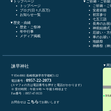
▼トップページ
▼ご祈祷・ご祈願
トップページ
ご祈祷・ご
ブログ(日々八百万)
安産祈願
お知らせ一覧
初宮参り
七五三詣
▼歴史・由緒
長寿のお祝
歴史・ご祭神
神前結婚式
年中行事
厄祓い・方
メディア掲載
車のお祓い
地鎮祭
神葬祭（神
▼周
諫早神社
〒854-0061 長崎県諫早市宇都町1-12
0957-22-2073
電話番号：
(スマフォの方は電話番号を押すと電話がかかります)
※ 受付時間：午前９時 〜 午後５時頃まで
Fax番号 ：0957-47-9133
こちら
お問合せは
でお願いします