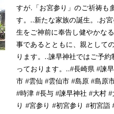
すが.「お宮参り」のご祈祷も
す。..新たな家族の誕生。.お
生をご神前に奉告し健やかな
事であるとともに、親としての
ります。..諫早神社ではご予
っております。..#長崎県 #諫早
市 #雲仙 #雲仙市 #島原 #島原
#時津 #長与 #諫早神社 #大村 
り #宮参り #初宮参り #初宮詣 #jin