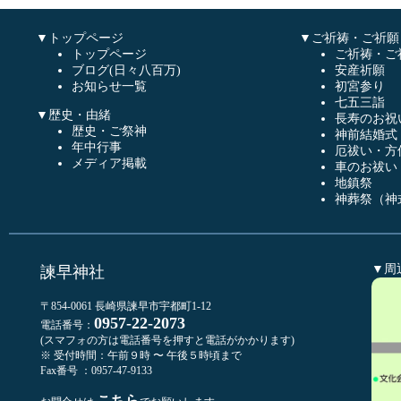
▼トップページ
▼ご祈祷・ご祈願
トップページ
ご祈祷・ご
ブログ(日々八百万)
安産祈願
お知らせ一覧
初宮参り
七五三詣
▼歴史・由緒
長寿のお祝
歴史・ご祭神
神前結婚式
年中行事
厄祓い・方
メディア掲載
車のお祓い
地鎮祭
神葬祭（神
▼周
諫早神社
〒854-0061 長崎県諫早市宇都町1-12
0957-22-2073
電話番号：
(スマフォの方は電話番号を押すと電話がかかります)
※ 受付時間：午前９時 〜 午後５時頃まで
Fax番号 ：0957-47-9133
こちら