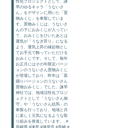
性化プロジェクトとして、諫
早のゆるキャラ「うないさ
ん」をデザインに用いた「置
物みくじ」を奉製していま
す。置物みくじは、うないさ
んの下におみくじが入ってい
て、おみくじをひいたあとは
運気が「うなぎ昇り」になる
よう、運気上昇の縁起物とし
てお手元で飾っていただける
おみくじです。そして、毎年
お正月にはその年限定バージ
ョンのうないさん置物みくじ
が登場しており、昨年は「皿
踊りバージョンのうないさん
置物おみくじ」でした。諫早
神社では、地域活性化プロジ
ェクトとして「うないさん御
守」や「うないさん絵馬」の
奉製も行っており、地域と共
に楽しく元気になるような取
り組みを推進しています。..#
長崎県 #諫早 #諫早市 #長崎 #