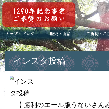
トップページ
ブログ(日々八百万)
お知らせ一覧
歴史・ご祭神
年中行事
メディア掲載
ご祈祷・ご祈
安産祈願
初宮参り
七五三詣
長寿のお祝い
神前結婚式
厄祓い・方位
車のお祓い
地鎮祭
神葬祭（神式
インスタ投稿
【 勝利のエール版うないさん