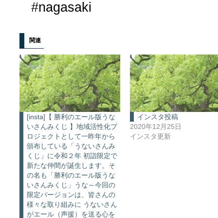
#nagasaki
関連
[insta]【 勝利のエール版うな
インスタ投稿
いさんみくじ 】地域活性化プ
2020年12月25日
ロジェクトとして一昨年から
インスタ更新
頒布している「うないさんみ
くじ」に令和２年 初詣限定で
新たな仲間が誕生します。そ
の名も「勝利のエール版うな
いさんみくじ」うな～今回の
限定バージョンは、皆さんの
様々な取り組みに うないさん
がエール（声援）を送る心を