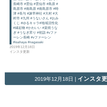
長崎市 #雲仙 #雲仙市 #島原 #
島原市 #南島原 #南島原市 #時
津 #長与 #諫早神社 #大村 #大
村市 #九州 #うないさん #おみ
くじ #ゆるキャラ#地域活性化
#縁起物 #かわいい #楽焼うな
ぎ #うなぎ昇り #初詣 #vファ
ーレン長崎 #vファーレン
#isahaya #nagasaki
2019年12月18日
インスタ更新
インスタ
2019年12月18日 |