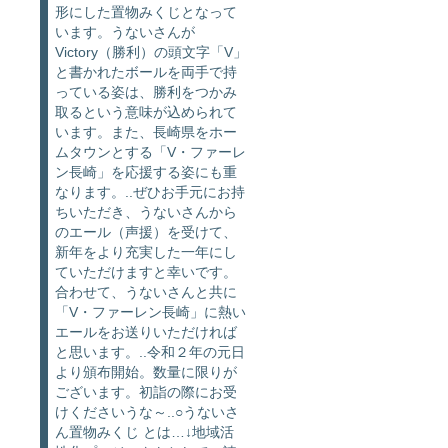
形にした置物みくじとなって
います。うないさんが
Victory（勝利）の頭文字「V」
と書かれたボールを両手で持
っている姿は、勝利をつかみ
取るという意味が込められて
います。また、長崎県をホー
ムタウンとする「V・ファーレ
ン長崎」を応援する姿にも重
なります。..ぜひお手元にお持
ちいただき、うないさんから
のエール（声援）を受けて、
新年をより充実した一年にし
ていただけますと幸いです。
合わせて、うないさんと共に
「V・ファーレン長崎」に熱い
エールをお送りいただければ
と思います。..令和２年の元日
より頒布開始。数量に限りが
ございます。初詣の際にお受
けくださいうな～..○うないさ
ん置物みくじ とは…↓地域活