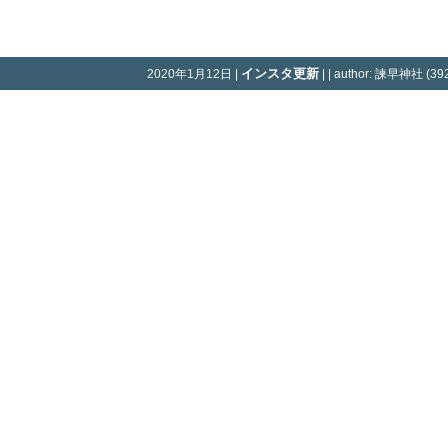
インスタ更新
2020年1月12日 |
| | author: 諫早神社 (392