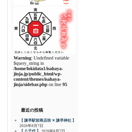
Warning
: Undefined variable
$query_string in
/home/lokidata1/isahaya-
jinja.jp/public_html/wp-
content/themes/isahaya-
jinja/sidebar.php
on line
95
最近の投稿
【 諫早駅前商店街 ✕ 諫早神社 】
2026年8月7日
【 八千代 】
2026年8月7日