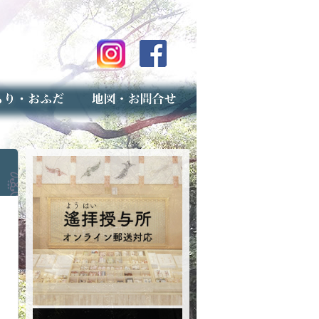
のご案内
上げ（古いお守りのお取り扱い）
スマップ
せ
専用フォーム（事前受付）