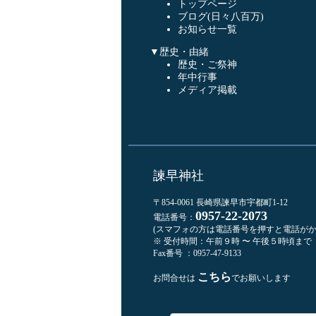
トップページ
ブログ(日々八百万)
お知らせ一覧
▼歴史・由緒
歴史・ご祭神
年中行事
メディア掲載
諫早神社
〒854-0061 長崎県諫早市宇都町1-12
0957-22-2073
電話番号：
(スマフォの方は電話番号を押すと電話がか
※ 受付時間：午前９時 〜 午後５時頃まで
Fax番号 ：0957-47-9133
こちら
お問合せは
でお願いします