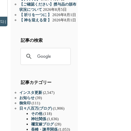
【ご確認ください】授与品の頒布
状況について
2026年8月5日
【 祈りを一つに 】
2026年8月1日
【 神を迎える音 】
2026年8月1日
1) |
記事の検索
記事カテゴリー
インスタ更新
(2,547)
お知らせ
(39)
御朱印
(111)
日々八百万(ブログ)
(1,906)
その他
(118)
神社関係
(1,636)
禰宜嫁ブログ
(28)
長崎・諫早関係
(1,053)