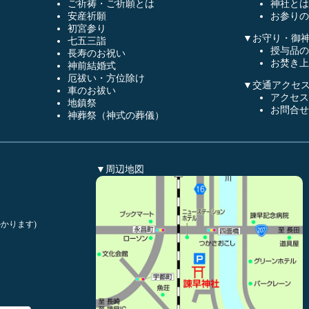
ご祈祷・ご祈願とは
神社とは
安産祈願
お参りの
初宮参り
▼お守り・御
七五三詣
授与品の
長寿のお祝い
お焚き上
神前結婚式
厄祓い・方位除け
▼交通アクセ
車のお祓い
アクセス
地鎮祭
お問合せ
神葬祭（神式の葬儀）
▼周辺地図
かります)