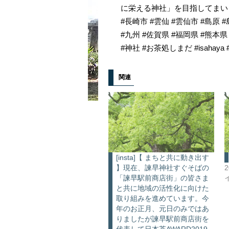
に栄える神社」を目指してまいります。.
#長崎市 #雲仙 #雲仙市 #島原 
#九州 #佐賀県 #福岡県 #熊本
#神社 #お茶処しまだ #isahaya #n
関連
[insta]【 まちと共に動き出す
】現在、諫早神社すぐそばの
「諫早駅前商店街」の皆さま
と共に地域の活性化に向けた
取り組みを進めています。今
年のお正月、元日のみではあ
りましたが諫早駅前商店街を