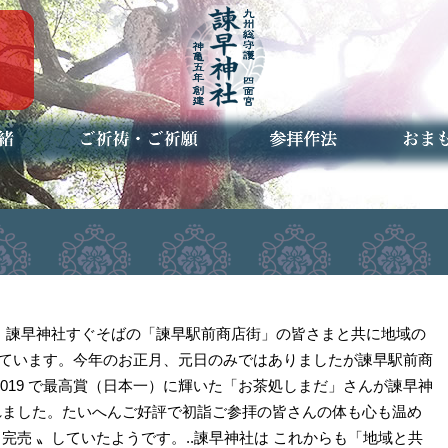
ご祈祷・ご祈願とは
安産祈願
初宮参り
七五三詣
長寿のお祝い
神前結婚式
厄祓い・方位除け
車のお祓い
地鎮祭
神葬祭（神式の葬儀）
神社とは
お参りの作法
授与品
お焚き
アクセ
お問合
予約者
在、諫早神社すぐそばの「諫早駅前商店街」の皆さまと共に地域の
ています。今年のお正月、元日のみではありましたが諫早駅前商
2019 で最高賞（日本一）に輝いた「お茶処しまだ」さんが諫早神
れました。たいへんご好評で初詣ご参拝の皆さんの体も心も温め
完売 〟していたようです。..諫早神社は これからも「地域と共