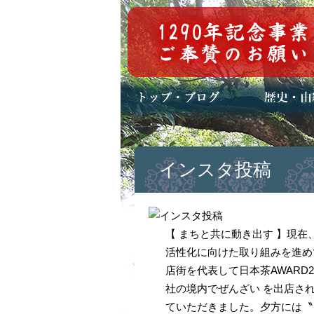
トップページ
ブログ(日々八百万)
お知らせ一覧
歴史・ご祭神
年中行事
メディア掲載
インスタ投稿
【 まちと共に動き出す 】現
活性化に向けた取り組みを進め
店街を代表して日本茶AWARD
社の境内でぜんざい を出店さ
ていただきました。夕方には〝 