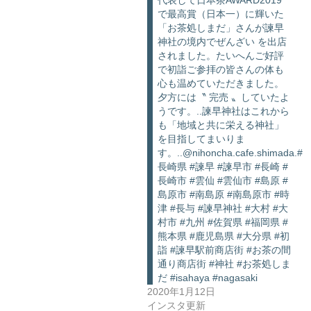
代表して日本茶AWARD2019
で最高賞（日本一）に輝いた
「お茶処しまだ」さんが諫早
神社の境内でぜんざい を出店
されました。たいへんご好評
で初詣ご参拝の皆さんの体も
心も温めていただきました。
夕方には〝 完売 〟していたよ
うです。..諫早神社はこれから
も「地域と共に栄える神社」
を目指してまいりま
す。..@nihoncha.cafe.shimada.#
長崎県 #諫早 #諫早市 #長崎 #
長崎市 #雲仙 #雲仙市 #島原 #
島原市 #南島原 #南島原市 #時
津 #長与 #諫早神社 #大村 #大
村市 #九州 #佐賀県 #福岡県 #
熊本県 #鹿児島県 #大分県 #初
詣 #諫早駅前商店街 #お茶の間
通り商店街 #神社 #お茶処しま
だ #isahaya #nagasaki
2020年1月12日
インスタ更新