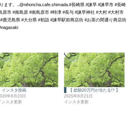
.@nihoncha.cafe.shimada.#長崎県 #諫早 #諫早市 #長崎
#島原市 #南島原 #南島原市 #時津 #長与 #諫早神社 #大村 #大村市
県 #鹿児島県 #大分県 #初詣 #諫早駅前商店街 #お茶の間通り商店街
agasaki
インスタ投稿
【 総額20万円が当たる!? 】
2020年8月23日
2025年8月21日
インスタ更新
インスタ更新