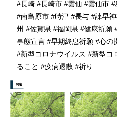
#長崎 #長崎市 #雲仙 #雲仙市 
#南島原市 #時津 #長与 #諫早神
州 #佐賀県 #福岡県 #健康祈願
事態宣言 #早期終息祈願 #心の
#新型コロナウイルス #新型コロ
ること #疫病退散 #祈り
関連