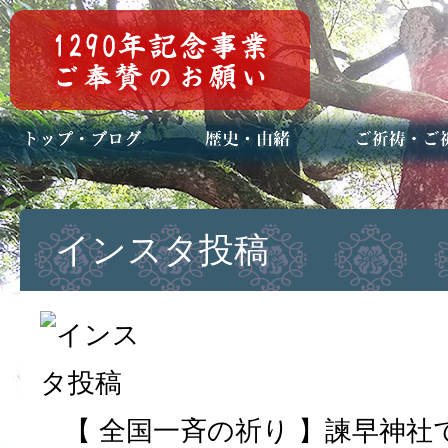
トップページ
ブログ(日々八百万)
お知らせ一覧
歴史・ご祭神
年中行事
メディア掲載
ご祈祷・ご祈
安産祈願
初宮参り
七五三詣
長寿のお祝い
神前結婚式
厄祓い・方位
車のお祓い
地鎮祭
神葬祭（神式
インスタ投稿
【 全国一斉の祈り 】諫早神社