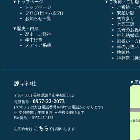
▼トップページ
▼ご祈祷・ご祈願
トップページ
ご祈祷・ご
ブログ(日々八百万)
安産祈願
お知らせ一覧
初宮参り
七五三詣
▼歴史・由緒
長寿のお祝
歴史・ご祭神
神前結婚式
年中行事
厄祓い・方
メディア掲載
車のお祓い
地鎮祭
神葬祭（神
▼周
諫早神社
〒854-0061 長崎県諫早市宇都町1-12
0957-22-2073
電話番号：
(スマフォの方は電話番号を押すと電話がかかります)
※ 受付時間：午前９時 〜 午後５時頃まで
Fax番号 ：0957-47-9133
こちら
お問合せは
でお願いします