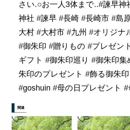
さい.○お一人3体まで..#諫早神社
神社 #諫早 #長崎 #長崎市 #島原
大村 #大村市 #九州 #オリジ
#御朱印 #贈りもの #プレゼン
ギフト #御朱印巡り #御朱印集め
朱印のプレゼント #飾る御朱
#goshuin #母の日プレゼント 
関連