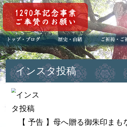
トップページ
ブログ(日々八百万)
お知らせ一覧
歴史・ご祭神
年中行事
メディア掲載
ご祈祷・ご祈
安産祈願
初宮参り
七五三詣
長寿のお祝い
神前結婚式
厄祓い・方位
車のお祓い
地鎮祭
神葬祭（神式
インスタ投稿
【 予告 】母へ贈る御朱印まも