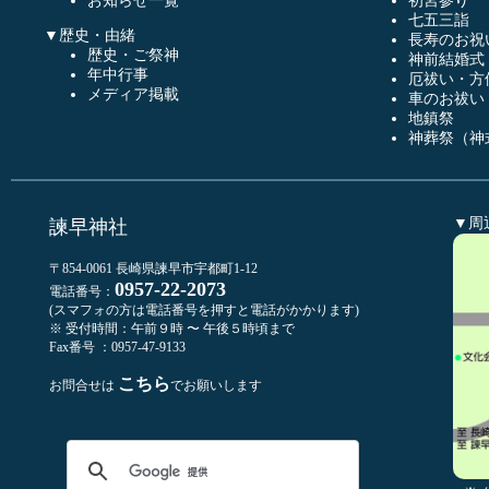
お知らせ一覧
初宮参り
七五三詣
▼歴史・由緒
長寿のお祝
歴史・ご祭神
神前結婚式
年中行事
厄祓い・方
メディア掲載
車のお祓い
地鎮祭
神葬祭（神
▼周
諫早神社
〒854-0061 長崎県諫早市宇都町1-12
0957-22-2073
電話番号：
(スマフォの方は電話番号を押すと電話がかかります)
※ 受付時間：午前９時 〜 午後５時頃まで
Fax番号 ：0957-47-9133
こちら
お問合せは
でお願いします