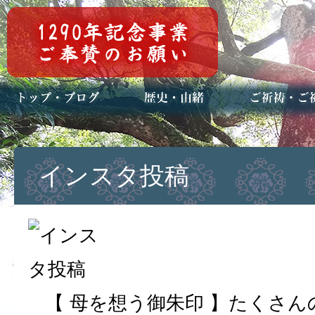
トップページ
ブログ(日々八百万)
お知らせ一覧
歴史・ご祭神
年中行事
メディア掲載
ご祈祷・ご祈
安産祈願
初宮参り
七五三詣
長寿のお祝い
神前結婚式
厄祓い・方位
車のお祓い
地鎮祭
神葬祭（神式
インスタ投稿
【 母を想う御朱印 】たくさ