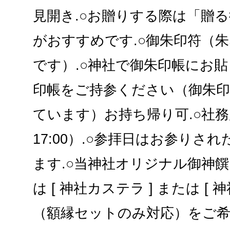
見開き.○お贈りする際は「贈
がおすすめです.○御朱印符（
です）.○神社で御朱印帳にお
印帳をご持参ください（御朱
ています）お持ち帰り可.○社務
17:00）.○参拝日はお参りさ
ます.○当神社オリジナル御神饌 [
は [ 神社カステラ ] または [ 
（額縁セットのみ対応）をご