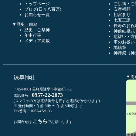
トップページ
ご祈祷・ご
ブログ(日々八百万)
安産祈願
お知らせ一覧
初宮参り
七五三詣
▼歴史・由緒
長寿のお祝
歴史・ご祭神
神前結婚式
年中行事
厄祓い・方
メディア掲載
車のお祓い
地鎮祭
神葬祭（神
▼周
諫早神社
〒854-0061 長崎県諫早市宇都町1-12
0957-22-2073
電話番号：
(スマフォの方は電話番号を押すと電話がかかります)
※ 受付時間：午前９時 〜 午後５時頃まで
Fax番号 ：0957-47-9133
こちら
お問合せは
でお願いします