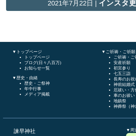
インスタ
2021年7月22日 |
▼トップページ
▼ご祈祷・ご祈願
トップページ
ご祈祷・ご
ブログ(日々八百万)
安産祈願
お知らせ一覧
初宮参り
七五三詣
▼歴史・由緒
長寿のお祝
歴史・ご祭神
神前結婚式
年中行事
厄祓い・方
メディア掲載
車のお祓い
地鎮祭
神葬祭（神
▼周
諫早神社