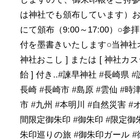
は神社でも頒布しています）お
にて頒布（9:00～17:00）○
付を墨書きいたします○当神社オ
神社おこし ] または [ 神社カステ
飴 ] 付き..#諫早神社 #長崎県 #
長崎 #長崎市 #島原 #雲仙 #時津
市 #九州 #本明川 #自然災害 
間限定御朱印 #御朱印 #限定御
朱印巡りの旅 #御朱印ガール #