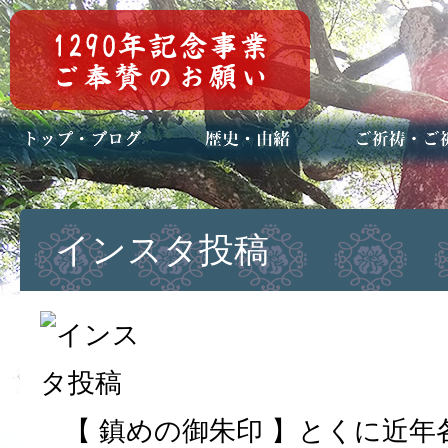
トップページ
ブログ(日々八百万)
お知らせ一覧
歴史・ご祭神
年中行事
メディア掲載
ご祈祷・ご祈
安産祈願
初宮参り
七五三詣
長寿のお祝い
神前結婚式
厄祓い・方位
車のお祓い
地鎮祭
神葬祭（神式
インスタ投稿
【 鎮めの御朱印 】とくに近