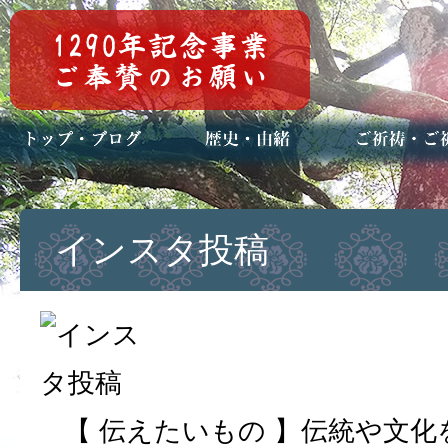
トップページ
ブログ(日々八百万)
お知らせ一覧
歴史・ご祭神
年中行事
メディア掲載
ご祈祷・ご祈
安産祈願
初宮参り
七五三詣
長寿のお祝い
神前結婚式
厄祓い・方位
車のお祓い
地鎮祭
神葬祭（神式
インスタ投稿
【 伝えたいもの 】伝統や文