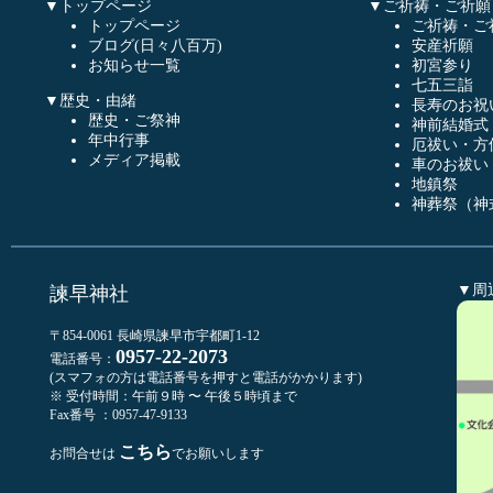
▼トップページ
▼ご祈祷・ご祈願
トップページ
ご祈祷・ご
ブログ(日々八百万)
安産祈願
お知らせ一覧
初宮参り
七五三詣
▼歴史・由緒
長寿のお祝
歴史・ご祭神
神前結婚式
年中行事
厄祓い・方
メディア掲載
車のお祓い
地鎮祭
神葬祭（神
▼周
諫早神社
〒854-0061 長崎県諫早市宇都町1-12
0957-22-2073
電話番号：
(スマフォの方は電話番号を押すと電話がかかります)
※ 受付時間：午前９時 〜 午後５時頃まで
Fax番号 ：0957-47-9133
こちら
お問合せは
でお願いします