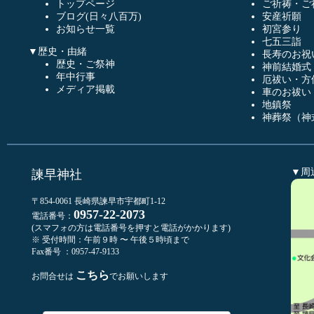
トップページ
ご祈祷・ご
ブログ(日々八百万)
安産祈願
お知らせ一覧
初宮参り
七五三詣
▼歴史・由緒
長寿のお祝
歴史・ご祭神
神前結婚式
年中行事
厄祓い・方
メディア掲載
車のお祓い
地鎮祭
神葬祭（神
▼周
諫早神社
〒854-0061 長崎県諫早市宇都町1-12
0957-22-2073
電話番号：
(スマフォの方は電話番号を押すと電話がかかります)
※ 受付時間：午前９時 〜 午後５時頃まで
Fax番号 ：0957-47-9133
こちら
お問合せは
でお願いします