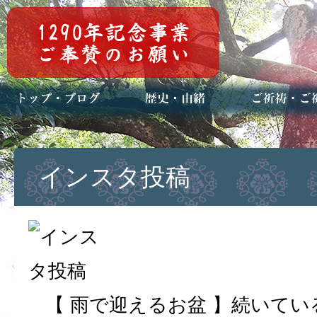
トップページ
ブログ(日々八百万)
お知らせ一覧
歴史・ご祭神
年中行事
メディア掲載
ご祈祷・ご祈
安産祈願
初宮参り
七五三詣
長寿のお祝い
神前結婚式
厄祓い・方位
車のお祓い
地鎮祭
神葬祭（神式
インスタ投稿
【 雨で迎えるお盆 】続いて