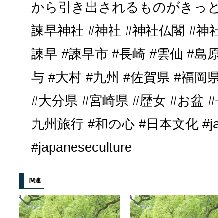
から引き出されるものがきっと
諫早神社 #神社 #神社仏閣 #神
諫早 #諫早市 #長崎 #雲仙 #島原
与 #大村 #九州 #佐賀県 #福岡
#大分県 #宮崎県 #歴女 #お盆 
九州旅行 #和の心 #日本文化 #japa
#japaneseculture
関連