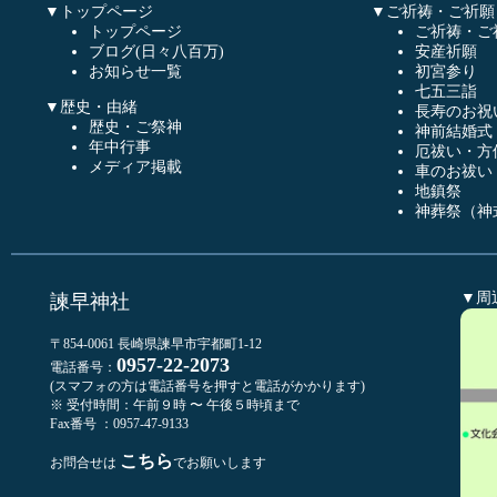
▼トップページ
▼ご祈祷・ご祈願
トップページ
ご祈祷・ご
ブログ(日々八百万)
安産祈願
お知らせ一覧
初宮参り
七五三詣
▼歴史・由緒
長寿のお祝
歴史・ご祭神
神前結婚式
年中行事
厄祓い・方
メディア掲載
車のお祓い
地鎮祭
神葬祭（神
▼周
諫早神社
〒854-0061 長崎県諫早市宇都町1-12
0957-22-2073
電話番号：
(スマフォの方は電話番号を押すと電話がかかります)
※ 受付時間：午前９時 〜 午後５時頃まで
Fax番号 ：0957-47-9133
こちら
お問合せは
でお願いします