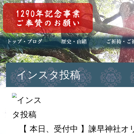
トップページ
ブログ(日々八百万)
お知らせ一覧
歴史・ご祭神
年中行事
メディア掲載
ご祈祷・ご祈
安産祈願
初宮参り
七五三詣
長寿のお祝い
神前結婚式
厄祓い・方位
車のお祓い
地鎮祭
神葬祭（神式
インスタ投稿
【 本日、受付中 】諫早神社