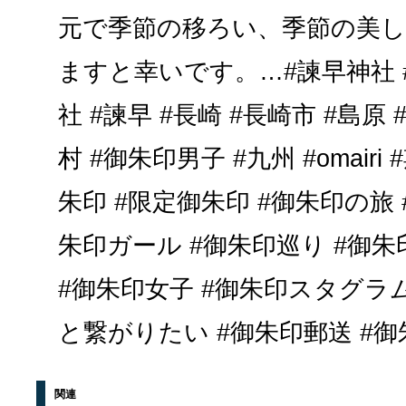
元で季節の移ろい、季節の美
ますと幸いです。…#諫早神社 #
社 #諫早 #長崎 #長崎市 #島原 
村 #御朱印男子 #九州 #omair
朱印 #限定御朱印 #御朱印の旅
朱印ガール #御朱印巡り #御朱
#御朱印女子 #御朱印スタグラ
と繋がりたい #御朱印郵送 #御朱印
関連