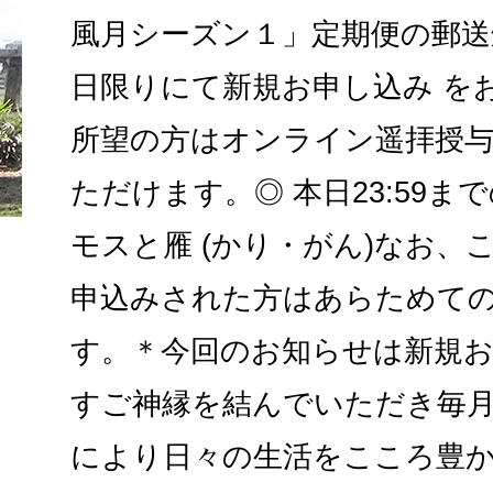
風月シーズン１」定期便の郵送
日限りにて新規お申し込み を
所望の方はオンライン遥拝授
ただけます。◎ 本日23:59ま
モスと雁 (かり・がん)なお、
申込みされた方はあらためて
す。＊今回のお知らせは新規お
すご神縁を結んでいただき毎
により日々の生活をこころ豊