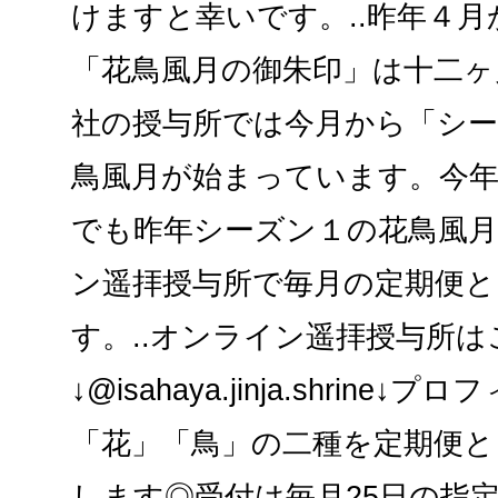
けますと幸いです。..昨年４
「花鳥風月の御朱印」は十二ヶ
社の授与所では今月から「シ
鳥風月が始まっています。今
でも昨年シーズン１の花鳥風
ン遥拝授与所で毎月の定期便
す。..オンライン遥拝授与所は
↓@isahaya.jinja.shrine
「花」「鳥」の二種を定期便と
します◎受付は毎月25日の指