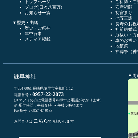
トップページ
ご祈祷・ご
ブログ(日々八百万)
安産祈願
お知らせ一覧
初宮参り
七五三詣
▼歴史・由緒
長寿のお祝
歴史・ご祭神
神前結婚式
年中行事
厄祓い・方
メディア掲載
車のお祓い
地鎮祭
神葬祭（神
▼周
諫早神社
〒854-0061 長崎県諫早市宇都町1-12
0957-22-2073
電話番号：
(スマフォの方は電話番号を押すと電話がかかります)
※ 受付時間：午前９時 〜 午後５時頃まで
Fax番号 ：0957-47-9133
こちら
お問合せは
でお願いします