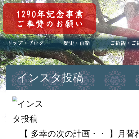
トップページ
ブログ(日々八百万)
お知らせ一覧
歴史・ご祭神
年中行事
メディア掲載
ご祈祷・ご祈
安産祈願
初宮参り
七五三詣
長寿のお祝い
神前結婚式
厄祓い・方位
車のお祓い
地鎮祭
神葬祭（神式
インスタ投稿
【 多幸の次の計画・・ 】月