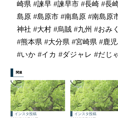
崎県 #諫早 #諫早市 #長崎 #長崎
島原 #島原市 #南島原 #南島原市
神社 #大村 #烏賊 #九州 #おみ
#熊本県 #大分県 #宮崎県 #鹿
#いか #イカ #ダジャレ #だじ
関連
インスタ投稿
インスタ投稿