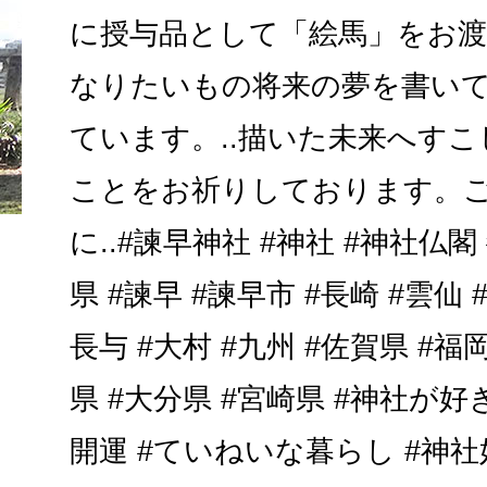
に授与品として「絵馬」をお
なりたいもの将来の夢を書い
ています。..描いた未来へす
ことをお祈りしております。
に..#諫早神社 #神社 #神社仏閣
県 #諫早 #諫早市 #長崎 #雲仙 
長与 #大村 #九州 #佐賀県 #福
県 #大分県 #宮崎県 #神社が好
開運 #ていねいな暮らし #神