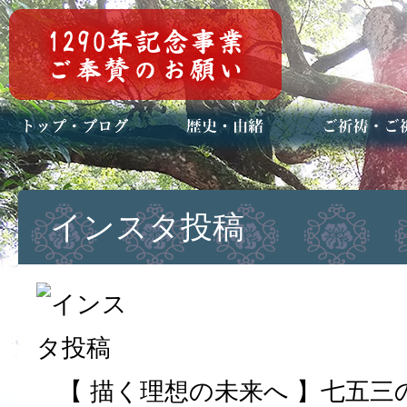
トップページ
ブログ(日々八百万)
お知らせ一覧
歴史・ご祭神
年中行事
メディア掲載
ご祈祷・ご祈
安産祈願
初宮参り
七五三詣
長寿のお祝い
神前結婚式
厄祓い・方位
車のお祓い
地鎮祭
神葬祭（神式
インスタ投稿
【 描く理想の未来へ 】七五