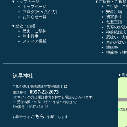
▼トップページ
▼ご祈祷・ご祈願
トップページ
ご祈祷・ご
ブログ(日々八百万)
安産祈願
お知らせ一覧
初宮参り
七五三詣
▼歴史・由緒
長寿のお祝
歴史・ご祭神
神前結婚式
年中行事
厄祓い・方
メディア掲載
車のお祓い
地鎮祭
神葬祭（神
▼周
諫早神社
〒854-0061 長崎県諫早市宇都町1-12
0957-22-2073
電話番号：
(スマフォの方は電話番号を押すと電話がかかります)
※ 受付時間：午前９時 〜 午後５時頃まで
Fax番号 ：0957-47-9133
こちら
お問合せは
でお願いします