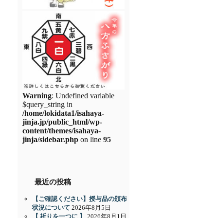
Warning
: Undefined variable
$query_string in
/home/lokidata1/isahaya-
jinja.jp/public_html/wp-
content/themes/isahaya-
jinja/sidebar.php
on line
95
最近の投稿
【ご確認ください】授与品の頒布
状況について
2026年8月5日
【 祈りを一つに 】
2026年8月1日