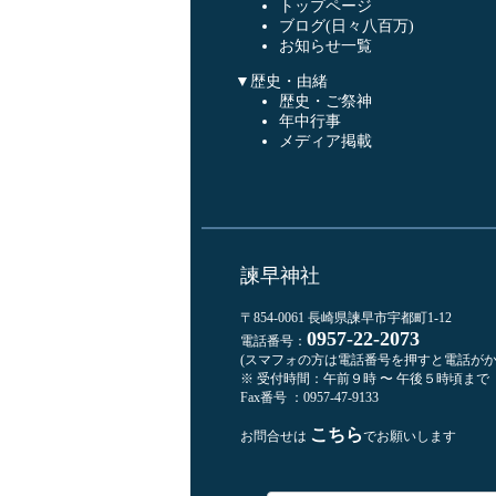
トップページ
ブログ(日々八百万)
お知らせ一覧
▼歴史・由緒
歴史・ご祭神
年中行事
メディア掲載
諫早神社
〒854-0061 長崎県諫早市宇都町1-12
0957-22-2073
電話番号：
(スマフォの方は電話番号を押すと電話がか
※ 受付時間：午前９時 〜 午後５時頃まで
Fax番号 ：0957-47-9133
こちら
お問合せは
でお願いします