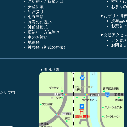
ご祈祷・ご祈願とは
神社とは
安産祈願
お参りの
初宮参り
▼お守り・御
七五三詣
授与品の
長寿のお祝い
お焚き上
神前結婚式
厄祓い・方位除け
▼交通アクセ
車のお祓い
アクセス
地鎮祭
お問合せ
神葬祭（神式の葬儀）
▼周辺地図
かります)