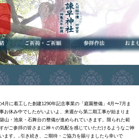
ご祈祷・ご祈願とは
安産祈願
初宮参り
七五三詣
長寿のお祝い
神前結婚式
厄祓い・方位除け
車のお祓い
地鎮祭
神葬祭（神式の葬儀）
神社とは
お参りの作法
授与品
お焚き
アクセ
お問合
予約者
の4月に着工した創建1290年記念事業の「庭園整備」4月〜7月ま
事お休み中でしたがいよいよ、来週から第二期工事が始まりま
して築山・池泉・石舞台の整備が進められていきます。限られた範
すがご参拝の皆さまに神々の気配を感じていただけるようなご神
います。..引き続き、ご期待・ご協力を賜りましたら幸いで