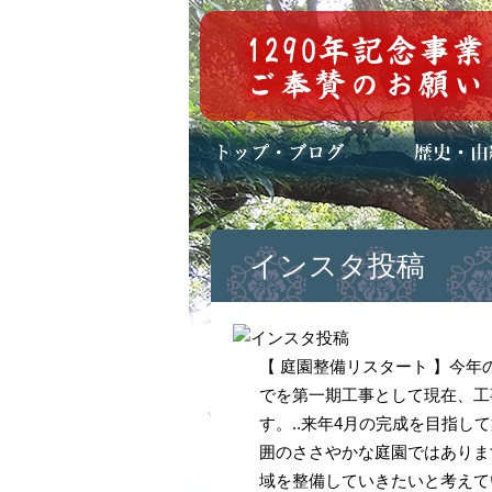
トップページ
ブログ(日々八百万)
お知らせ一覧
歴史・ご祭神
年中行事
メディア掲載
インスタ投稿
【 庭園整備リスタート 】今年
でを第一期工事として現在、工
す。..来年4月の完成を目指
囲のささやかな庭園ではありま
域を整備していきたいと考えて