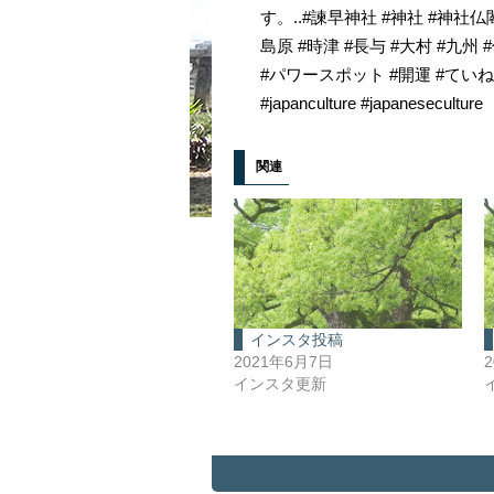
す。..#諫早神社 #神社 #神社仏
島原 #時津 #長与 #大村 #九州
#パワースポット #開運 #てい
#japanculture #japaneseculture
関連
インスタ投稿
2021年6月7日
インスタ更新