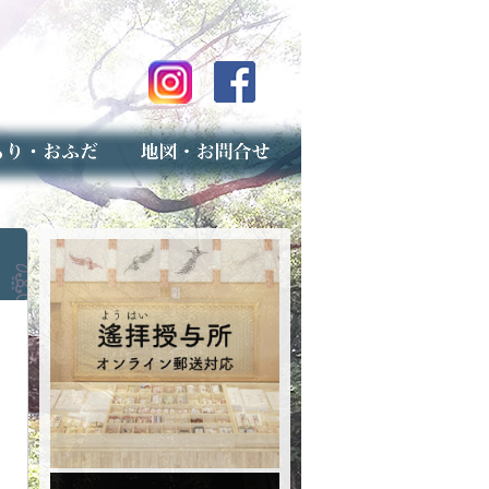
のご案内
上げ（古いお守りのお取り扱い）
スマップ
せ
専用フォーム（事前受付）