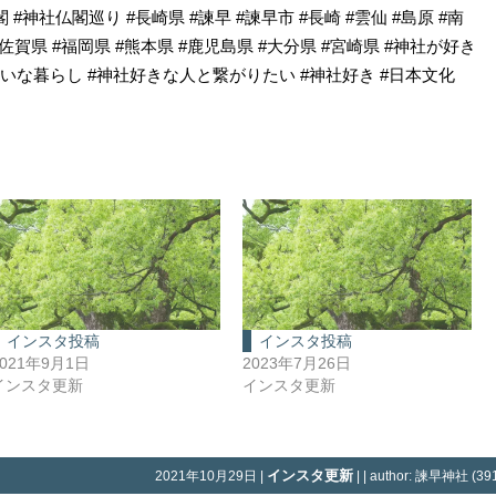
閣 #神社仏閣巡り #長崎県 #諫早 #諫早市 #長崎 #雲仙 #島原 #南
 #佐賀県 #福岡県 #熊本県 #鹿児島県 #大分県 #宮崎県 #神社が好き
ねいな暮らし #神社好きな人と繋がりたい #神社好き #日本文化
インスタ投稿
インスタ投稿
2021年9月1日
2023年7月26日
インスタ更新
インスタ更新
インスタ更新
2021年10月29日 |
| | author: 諫早神社 (391