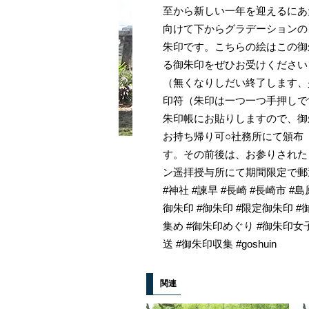
至から新しい一年を迎えるにあ
向けて下からグラデーションの
朱印です。こちらの絵はこの御
る御朱印をぜひお受けくださいませ
（無くなりしだい終了します、
印符（朱印は一つ一つ手押しで
朱印帳にお貼りしますので、御
お持ち帰り可○社務所にて頒布（9
す。その前後は、お参りされた
ン遥拝授与所にて期間限定で郵送
#神社 #諫早 #長崎 #長崎市 #島原
御朱印 #御朱印 #限定御朱印 
集め #御朱印めぐり #御朱印女
送 #御朱印収集 #goshuin
関連