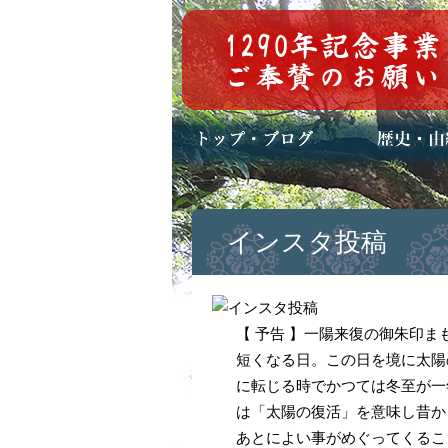
トップページ
ブログ(日々八百万)
お知らせ一覧
歴史・ご祭神
年中行事
メディア掲載
インスタ投稿
【 予告 】一陽来復の御朱印ま
短くなる日。この日を境に太陽
に転じる時でかつては冬至が一
は「太陽の復活」を意味し昔か
あとによい事がめぐってくるこ