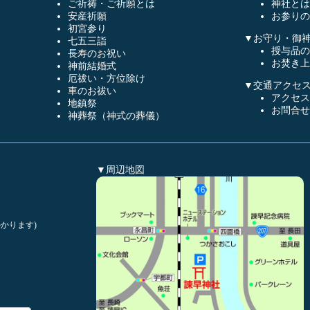
ご祈祷・ご祈願とは
神社とは
安産祈願
お参りの
初宮参り
▼お守り・御
七五三詣
授与品の
長寿のお祝い
お焚き上
神前結婚式
厄祓い・方位除け
▼交通アクセ
車のお祓い
アクセス
地鎮祭
お問合せ
神葬祭（神式の葬儀）
▼周辺地図
かります)