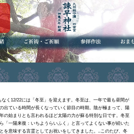
ご祈祷・ご祈願とは
安産祈願
初宮参り
七五三詣
長寿のお祝い
神前結婚式
厄祓い・方位除け
車のお祓い
地鎮祭
神葬祭（神式の葬儀）
神社とは
お参りの作法
授与品
お焚き
アクセ
お問合
予約者
もなく12/22には「冬至」を迎えます。冬至は、一年で最も昼間が
の出ている時間が長くなっていく節目の時期。陰が極まって、陽
年の始まりとも言われるほど太陽の力が蘇る特別な日です。冬至
ら「一陽来復：いちようらいふく」と言ってよくない事が続いた
とを意味する言霊としてお祝いをしてきました。..このたび、冬