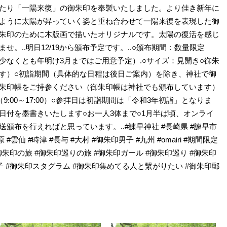
たり「一陽来復」の御朱印を奉製いたしました。より佳き新年に
ように太陽が昇っていく姿と重ね合わせて一陽来復を表現した御
朱印のために木版画で描いたオリジナルです。太陽の復活を感じ
。..明日12/19から頒布予定です。..○頒布期間：数量限定
少なくとも年明け3月まではご用意予定）.○サイズ：見開き○御朱
す）○初詣期間（具体的な日程は後日ご案内）を除き、神社で御
朱印帳をご持参ください（御朱印帳は神社でも頒布しています）
:00～17:00）○参拝日は初詣期間は「令和3年初詣」となりま
日付を墨書きいたします○お一人3体まで○1月半ば頃、オンライ
頒布を行えればと思っています。..#諫早神社 #長崎県 #諫早市
 #雲仙 #時津 #長与 #大村 #御朱印男子 #九州 #omairi #期間限定
#御朱印の旅 #御朱印巡りの旅 #御朱印ガール #御朱印巡り #御朱印
子 #御朱印スタグラム #御朱印集めてる人と繋がりたい #御朱印郵