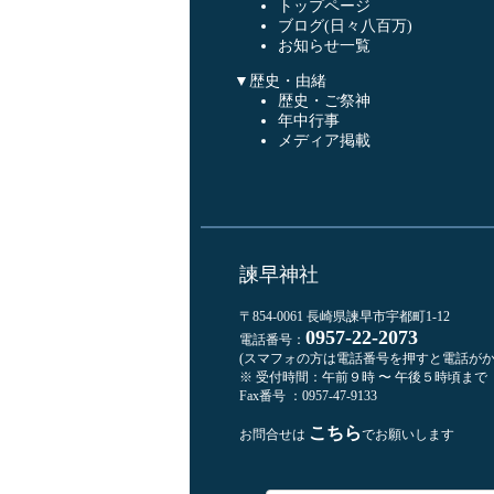
トップページ
ブログ(日々八百万)
お知らせ一覧
▼歴史・由緒
歴史・ご祭神
年中行事
メディア掲載
諫早神社
〒854-0061 長崎県諫早市宇都町1-12
0957-22-2073
電話番号：
(スマフォの方は電話番号を押すと電話がか
※ 受付時間：午前９時 〜 午後５時頃まで
Fax番号 ：0957-47-9133
こちら
お問合せは
でお願いします