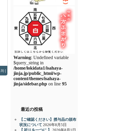
Warning
: Undefined variable
$query_string in
/home/lokidata1/isahaya-
9) |
jinja.jp/public_html/wp-
content/themes/isahaya-
jinja/sidebar.php
on line
95
最近の投稿
【ご確認ください】授与品の頒布
状況について
2026年8月5日
【 祈りを一つに 】
2026年8月1日