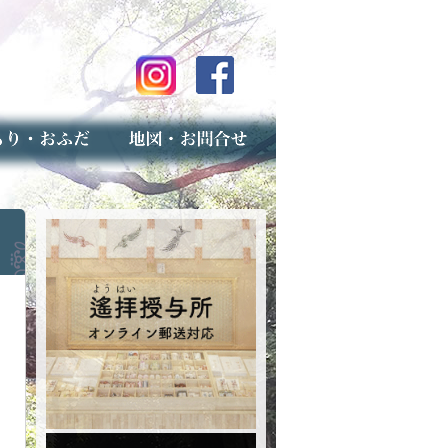
のご案内
上げ（古いお守りのお取り扱い）
スマップ
せ
専用フォーム（事前受付）