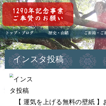
トップページ
ブログ(日々八百万)
お知らせ一覧
歴史・ご祭神
年中行事
メディア掲載
ご祈祷・ご祈
安産祈願
初宮参り
七五三詣
長寿のお祝い
神前結婚式
厄祓い・方位
車のお祓い
地鎮祭
神葬祭（神式
インスタ投稿
【 運気を上げる無料の壁紙 