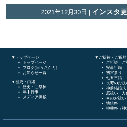
インスタ
2021年12月30日 |
▼トップページ
▼ご祈祷・ご祈願
トップページ
ご祈祷・ご
ブログ(日々八百万)
安産祈願
お知らせ一覧
初宮参り
七五三詣
▼歴史・由緒
長寿のお祝
歴史・ご祭神
神前結婚式
年中行事
厄祓い・方
メディア掲載
車のお祓い
地鎮祭
神葬祭（神