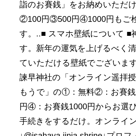
詣のお賽銭」をお納めいただ
②100円③500円④1000円も
す。..■ スマホ壁紙について 
す。新年の運気を上げるべく
ていただける壁紙でございます。
諫早神社の「オンライン遥拝授
もうで」の①：無料②：お賽銭1
円④：お賽銭1000円からお選
手続きをするだけ。オンライ
↓@isahaya.jinja.shrin