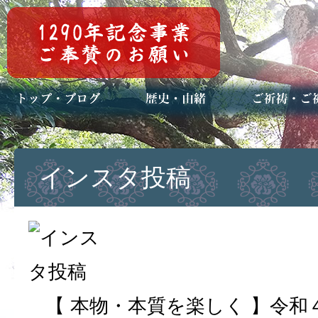
トップページ
ブログ(日々八百万)
お知らせ一覧
歴史・ご祭神
年中行事
メディア掲載
ご祈祷・ご祈
安産祈願
初宮参り
七五三詣
長寿のお祝い
神前結婚式
厄祓い・方位
車のお祓い
地鎮祭
神葬祭（神式
インスタ投稿
【 本物・本質を楽しく 】令