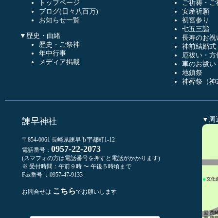
トップページ
ご祈祷・ご
ブログ(日々八百万)
安産祈願
お知らせ一覧
初宮参り
七五三詣
▼歴史・由緒
長寿のお祝
歴史・ご祭神
神前結婚式
年中行事
厄祓い・方
メディア掲載
車のお祓い
地鎮祭
神葬祭（神
▼周
諫早神社
〒854-0061 長崎県諫早市宇都町1-12
0957-22-2073
電話番号：
(スマフォの方は電話番号を押すと電話がかかります)
※ 受付時間：午前９時 〜 午後５時頃まで
Fax番号 ：0957-47-9133
こちら
お問合せは
でお願いします