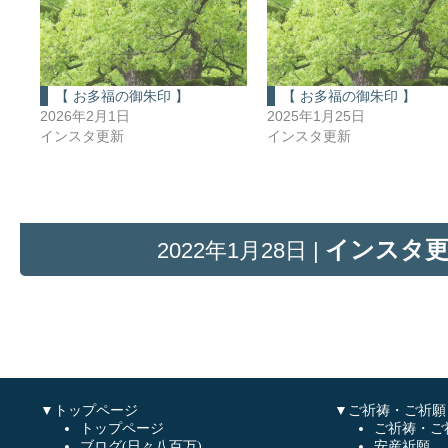
【 お多福の御朱印 】
【 お多福の御朱印 】
2026年2月1日
2025年1月25日
インスタ更新
インスタ更新
インスタ
2022年1月28日 |
▼トップページ
▼ご祈祷・ご祈願
トップページ
ご祈祷・ご
ブログ(日々八百万)
安産祈願