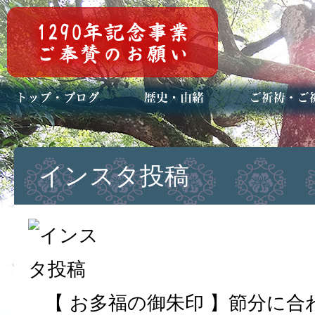
トップページ
ブログ(日々八百万)
お知らせ一覧
歴史・ご祭神
年中行事
メディア掲載
ご祈祷・ご祈
安産祈願
初宮参り
七五三詣
長寿のお祝い
神前結婚式
厄祓い・方位
車のお祓い
地鎮祭
神葬祭（神式
インスタ投稿
【 お多福の御朱印 】節分に