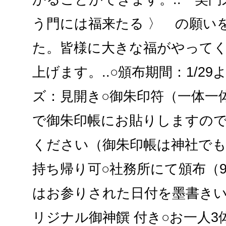
う門には福来たる 〉 の願い
た。皆様に大きな福がやって
上げます。..○頒布期間：1/2
ズ：見開き○御朱印符（一体一
で御朱印帳にお貼りしますの
ください（御朱印帳は神社で
持ち帰り可○社務所にて頒布（9:0
はお参りされた日付を墨書きい
リジナル御神饌 付き○お一人3体