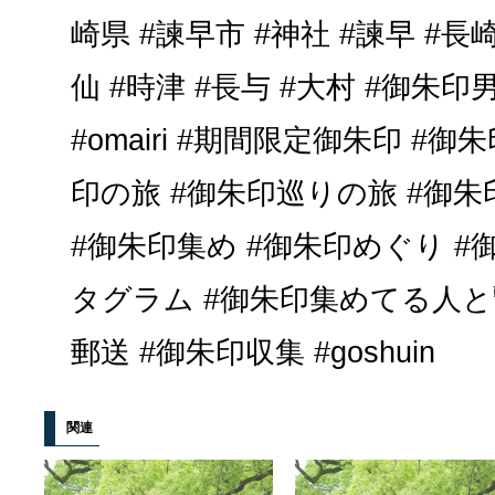
崎県 #諫早市 #神社 #諫早 #長崎
仙 #時津 #長与 #大村 #御朱印
#omairi #期間限定御朱印 #御
印の旅 #御朱印巡りの旅 #御朱
#御朱印集め #御朱印めぐり #
タグラム #御朱印集めてる人と
郵送 #御朱印収集 #goshuin
関連