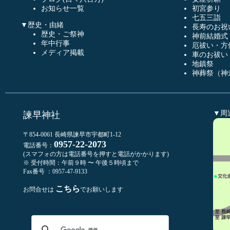
お知らせ一覧
初宮参り
七五三詣
▼歴史・由緒
長寿のお祝
歴史・ご祭神
神前結婚式
年中行事
厄祓い・方
メディア掲載
車のお祓い
地鎮祭
神葬祭（神
▼周
諫早神社
〒854-0061 長崎県諫早市宇都町1-12
0957-22-2073
電話番号：
(スマフォの方は電話番号を押すと電話がかかります)
※ 受付時間：午前９時 〜 午後５時頃まで
Fax番号 ：0957-47-9133
こちら
お問合せは
でお願いします