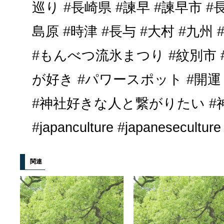
巡り #長崎県 #諫早 #諫早市 #長
島原 #時津 #長与 #大村 #九州
#もんべつ流氷まつり #紋別市 #
が好き #パワースポット #開運
#神社好きな人と繋がりたい #
#japanculture #japaneseculture
関連