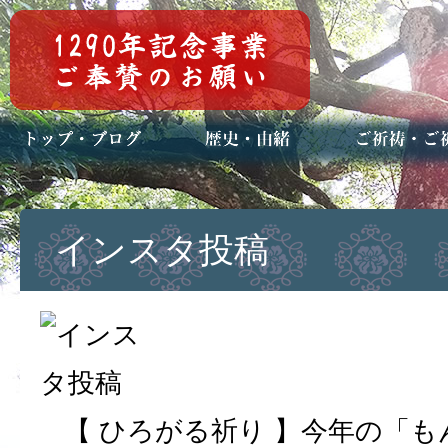
トップページ
ブログ(日々八百万)
お知らせ一覧
歴史・ご祭神
年中行事
メディア掲載
ご祈祷・ご祈
安産祈願
初宮参り
七五三詣
長寿のお祝い
神前結婚式
厄祓い・方位
車のお祓い
地鎮祭
神葬祭（神式
インスタ投稿
【 ひろがる祈り 】今年の「