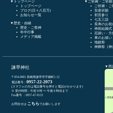
▼トップページ
▼ご祈祷・ご祈願
トップページ
ご祈祷・ご
ブログ(日々八百万)
安産祈願
お知らせ一覧
初宮参り
七五三詣
▼歴史・由緒
長寿のお祝
歴史・ご祭神
神前結婚式
年中行事
厄祓い・方
メディア掲載
車のお祓い
地鎮祭
神葬祭（神
▼周
諫早神社
〒854-0061 長崎県諫早市宇都町1-12
0957-22-2073
電話番号：
(スマフォの方は電話番号を押すと電話がかかります)
※ 受付時間：午前９時 〜 午後５時頃まで
Fax番号 ：0957-47-9133
こちら
お問合せは
でお願いします