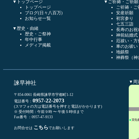
▼トップページ
▼ご祈祷・ご祈願
トップページ
ご祈祷・ご
ブログ(日々八百万)
安産祈願
お知らせ一覧
初宮参り
七五三詣
▼歴史・由緒
長寿のお祝
歴史・ご祭神
神前結婚式
年中行事
厄祓い・方
メディア掲載
車のお祓い
地鎮祭
神葬祭（神
▼周
諫早神社
〒854-0061 長崎県諫早市宇都町1-12
0957-22-2073
電話番号：
(スマフォの方は電話番号を押すと電話がかかります)
※ 受付時間：午前９時 〜 午後５時頃まで
Fax番号 ：0957-47-9133
こちら
お問合せは
でお願いします