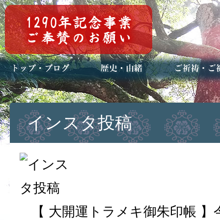
トップページ
ブログ(日々八百万)
お知らせ一覧
歴史・ご祭神
年中行事
メディア掲載
ご祈祷・ご祈
安産祈願
初宮参り
七五三詣
長寿のお祝い
神前結婚式
厄祓い・方位
車のお祓い
地鎮祭
神葬祭（神式
インスタ投稿
【 大開運トラメキ御朱印帳 】今週 3/