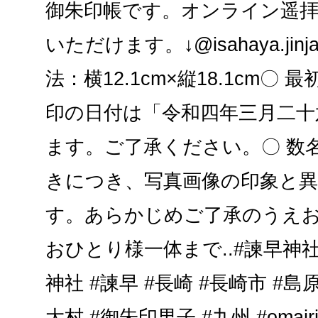
御朱印帳です。オンライン遥
いただけます。↓@isahaya.jinja.
法：横12.1cm×縦18.1cm〇
印の日付は「令和四年三月二十
ます。ご了承ください。〇 数
きにつき、写真画像の印象と
す。あらかじめご了承のうえ
おひとり様一体まで..#諫早神社 
神社 #諫早 #長崎 #長崎市 #島原
大村 #御朱印男子 #九州 #omai