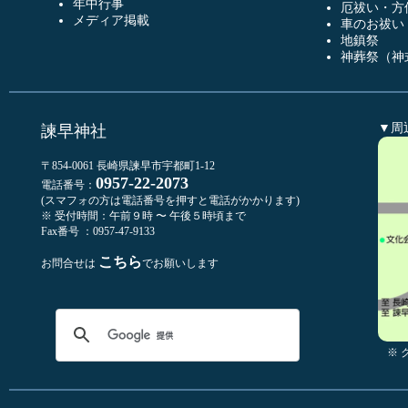
年中行事
厄祓い・方
メディア掲載
車のお祓い
地鎮祭
神葬祭（神
▼周
諫早神社
〒854-0061 長崎県諫早市宇都町1-12
0957-22-2073
電話番号：
(スマフォの方は電話番号を押すと電話がかかります)
※ 受付時間：午前９時 〜 午後５時頃まで
Fax番号 ：0957-47-9133
こちら
お問合せは
でお願いします
※