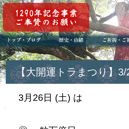
トップページ
ブログ(日々八百万)
お知らせ一覧
歴史・ご祭神
年中行事
メディア掲載
ご祈祷・ご祈
安産祈願
初宮参り
七五三詣
長寿のお祝い
神前結婚式
厄祓い・方位
車のお祓い
地鎮祭
神葬祭（神式
【大開運トラまつり】3/2
3月26日 (土) は