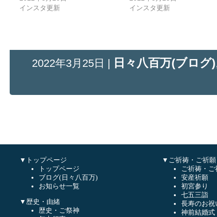
インスタ更新
インスタ更新
日々八百万(ブログ)
2022年3月25日 |
▼トップページ
▼ご祈祷・ご祈願
トップページ
ご祈祷・ご
ブログ(日々八百万)
安産祈願
お知らせ一覧
初宮参り
七五三詣
▼歴史・由緒
長寿のお祝
歴史・ご祭神
神前結婚式