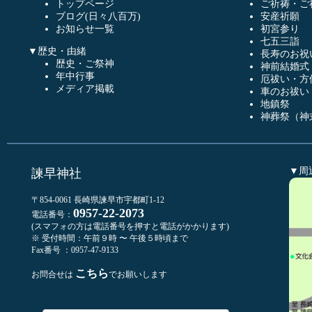
トップページ
ご祈祷・ご
ブログ(日々八百万)
安産祈願
お知らせ一覧
初宮参り
七五三詣
▼歴史・由緒
長寿のお祝
歴史・ご祭神
神前結婚式
年中行事
厄祓い・方
メディア掲載
車のお祓い
地鎮祭
神葬祭（神
▼周
諫早神社
〒854-0061 長崎県諫早市宇都町1-12
0957-22-2073
電話番号：
(スマフォの方は電話番号を押すと電話がかかります)
※ 受付時間：午前９時 〜 午後５時頃まで
Fax番号 ：0957-47-9133
こちら
お問合せは
でお願いします