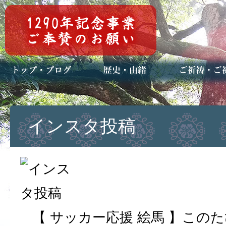
トップページ
ブログ(日々八百万)
お知らせ一覧
歴史・ご祭神
年中行事
メディア掲載
ご祈祷・ご祈
安産祈願
初宮参り
七五三詣
長寿のお祝い
神前結婚式
厄祓い・方位
車のお祓い
地鎮祭
神葬祭（神式
インスタ投稿
【 サッカー応援 絵馬 】この