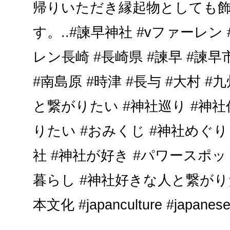
帰りいただき縁起物としても
す。..#諫早神社 #vファーレン
レン長崎 #長崎県 #諫早 #諫早市
#南島原 #時津 #長与 #大村 
と繋がりたい #神社巡り #神
りたい #おみくじ #神社めぐ
社 #神社が好き #パワースポッ
暮らし #神社好きな人と繋がりた
本文化 #japanculture #japanese