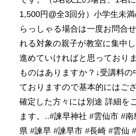
1,500円@全3回分）小学生
らっしゃる場合は一度お問合
れる対象の親子が教室に集中
進めていければと思っておりま
ものはありますか？↓受講料の
ておりますので基本的にはご
確定した方々には別途 詳細を
ます。..#諫早神社 #雲仙市 #南
県 #諫早 #諫早市 #長崎 #雲仙 