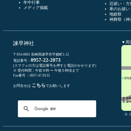
年中行事
厄祓い・方
メディア掲載
車のお祓い
地鎮祭
神葬祭（神
▼周
諫早神社
〒854-0061 長崎県諫早市宇都町1-12
0957-22-2073
電話番号：
(スマフォの方は電話番号を押すと電話がかかります)
※ 受付時間：午前９時 〜 午後５時頃まで
Fax番号 ：0957-47-9133
こちら
お問合せは
でお願いします
※