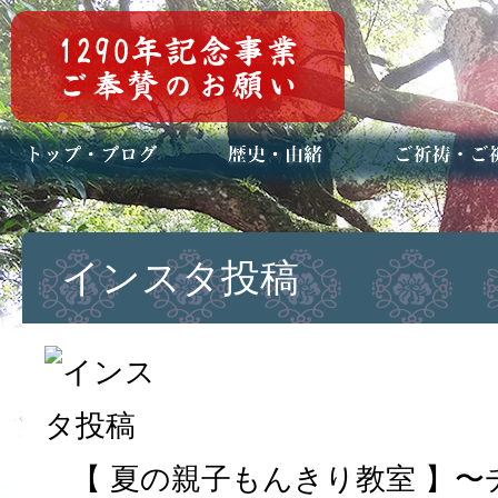
トップページ
ブログ(日々八百万)
お知らせ一覧
歴史・ご祭神
年中行事
メディア掲載
ご祈祷・ご祈
安産祈願
初宮参り
七五三詣
長寿のお祝い
神前結婚式
厄祓い・方位
車のお祓い
地鎮祭
神葬祭（神式
インスタ投稿
【 夏の親子もんきり教室 】