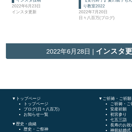
インスタ投稿
【受付終了】夏の親子も
2022年6月23日
り教室2022
インスタ更新
2022年7月20日
日々八百万(ブログ)
インスタ
2022年6月28日 |
▼トップページ
▼ご祈祷・ご祈願
トップページ
ご祈祷・ご
ブログ(日々八百万)
安産祈願
お知らせ一覧
初宮参り
七五三詣
▼歴史・由緒
長寿のお祝
歴史・ご祭神
神前結婚式