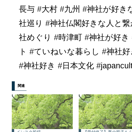
長与 #大村 #九州 #神社が好
社巡り #神社仏閣好きな人と繋が
社めぐり #時津町 #神社が好き
ト #ていねいな暮らし #神社
#神社好き #日本文化 #japanculture
関連