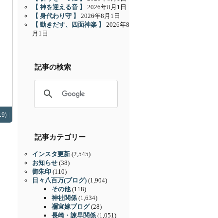
【 神を迎える音 】
2026年8月1日
【 身代わり守 】
2026年8月1日
【 動きだす、四面神楽 】
2026年8
月1日
記事の検索
9) |
記事カテゴリー
インスタ更新
(2,545)
お知らせ
(38)
御朱印
(110)
日々八百万(ブログ)
(1,904)
その他
(118)
神社関係
(1,634)
禰宜嫁ブログ
(28)
長崎・諫早関係
(1,051)