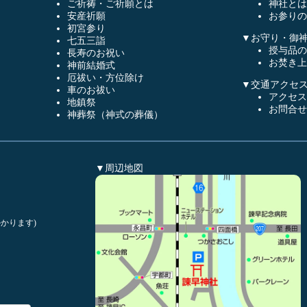
ご祈祷・ご祈願とは
神社とは
安産祈願
お参りの
初宮参り
▼お守り・御
七五三詣
授与品の
長寿のお祝い
お焚き上
神前結婚式
厄祓い・方位除け
▼交通アクセ
車のお祓い
アクセス
地鎮祭
お問合せ
神葬祭（神式の葬儀）
▼周辺地図
かります)