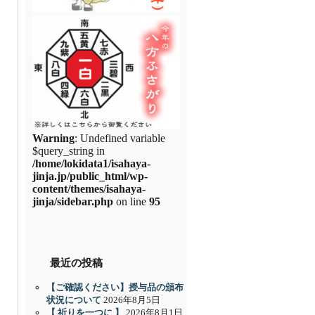
Warning
: Undefined variable
$query_string in
/home/lokidata1/isahaya-
jinja.jp/public_html/wp-
content/themes/isahaya-
jinja/sidebar.php
on line
95
最近の投稿
【ご確認ください】授与品の頒布
状況について
2026年8月5日
【 祈りを一つに 】
2026年8月1日