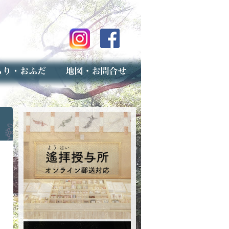
のご案内
上げ（古いお守りのお取り扱い）
スマップ
せ
専用フォーム（事前受付）