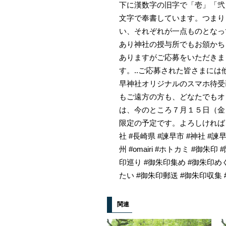
下に漢数字の旧字で「壱」「弐
文字で奉書しています。つまり
い、それぞれが一点ものとなっ
あり神社の授与所でもお頒かち
ありますがご応募をいただきま
す。..ご応募された皆さまに
早神社オリジナルのスマホ待受
もご遠方の方も、どなたでもオ
は、今のところ７月１５日（金
限定の予定です。よろしければ
社 #長崎県 #諫早市 #神社 #諫早
州 #omairi #ホトカミ #御
印巡り #御朱印集め #御朱印め
たい #御朱印郵送 #御朱印収集 #g
関連