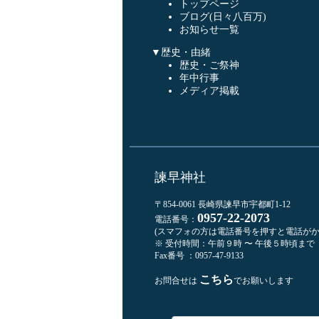
トップページ
ブログ(日々八百万)
お知らせ一覧
▼歴史・由緒
歴史・ご祭神
年中行事
メディア掲載
諫早神社
〒854-0061 長崎県諫早市宇都町1-12
0957-22-2073
電話番号：
(スマフォの方は電話番号を押すと電話がか
※ 受付時間：午前９時 〜 午後５時頃まで
Fax番号 ：0957-47-9133
こちら
お問合せは
でお願いします