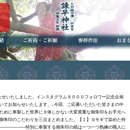
ご祈祷・ご祈願とは
安産祈願
初宮参り
七五三詣
長寿のお祝い
神前結婚式
厄祓い・方位除け
車のお祓い
地鎮祭
神葬祭（神式の葬儀）
神社とは
お参りの作法
授与品
お焚き
アクセ
お問合
予約者
待たせいたしました。インスタグラム９０００フォロワー記念企画
いてお知らせいたします。..今回、ご応募いただいた皆さまの中
ために奉製した世界に９体しかない大変貴重な御朱印をお手元へ
御朱印のこだわりを三点まとめました。【１】ヨモギで染めた特
――――――特別に奉製する御朱印の紙は一つ一つ熟練の職人に