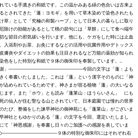
れている手漉きの和紙です。この温かみある緑の色合いは古来よ
るとされてきた「蓬：ヨモギ」を用いて草木染めで染色されたも
け草」として「究極の和製ハーブ」として日本人の暮らしに取り
厄除けの効能があるとして桃の節句には「草餅」にして食べ端午
切な節目の邪気祓いを行います。他にも、ケガをした時には止血
、入浴剤やお茶、お灸にするなどの活用や抗菌作用やデトックス
皮膚炎やダイエットの効果も注目されるなど万能の薬効が知られ
染色をした特別な和紙で９体の御朱印を奉製しています。..
謝」――――――――――――――――今回の文字は「蓬：よも
きく奉書いたしました。これは「蓬」という漢字そのものに「神
が込められているためです。神さまが宿る植物「蓬」の大いなる
じます。また「ホウ」とも読み「蓬莱山：ほうらいさん」 にも
死の仙人が住む聖なる山とされていて、日本庭園では憧れの世界
のたび、整備をした諫早神社の御神苑にも「蓬莱山」がございま
早神社ともゆかりのある「蓬」の文字を今回、選定いたしまし
にて「神恩感謝」を奉書し日々のご加護への感謝を表していま
もの――――――――――――９体の特別な御朱印にはそれぞれ右