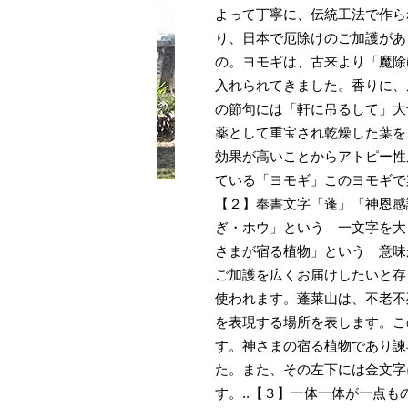
よって丁寧に、伝統工法で作ら
り、日本で厄除けのご加護があ
の。ヨモギは、古来より「魔除
入れられてきました。香りに、
の節句には「軒に吊るして」大
薬として重宝され乾燥した葉を
効果が高いことからアトピー性
ている「ヨモギ」このヨモギで
【２】奉書文字「蓬」「神恩感
ぎ・ホウ」という 一文字を大
さまが宿る植物」という 意味
ご加護を広くお届けしたいと存
使われます。蓬莱山は、不老不
を表現する場所を表します。こ
す。神さまの宿る植物であり諫
た。また、その左下には金文字
す。..【３】一体一体が一点