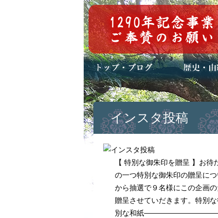
トップページ
ブログ(日々八百万)
お知らせ一覧
歴史・ご祭神
年中行事
メディア掲載
インスタ投稿
【 特別な御朱印を贈呈 】お
の一つ特別な御朱印の贈呈につ
から抽選で９名様にこの企画の
贈呈させていだきます。特別な
別な和紙――――――――――