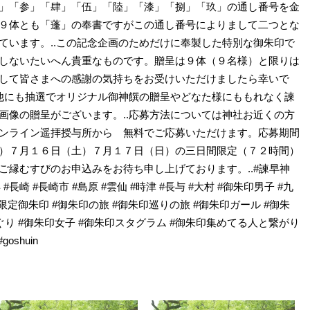
」「参」「肆」「伍」「陸」「漆」「捌」「玖」の通し番号を金
９体とも「蓬」の奉書ですがこの通し番号によりまして二つとな
ています。..この記念企画のためだけに奉製した特別な御朱印で
しないたいへん貴重なものです。贈呈は９体（９名様）と限りは
して皆さまへの感謝の気持ちをお受けいただけましたら幸いで
は他にも抽選でオリジナル御神饌の贈呈やどなた様にももれなく諫
画像の贈呈がございます。..応募方法については神社お近くの方
ンライン遥拝授与所から 無料でご応募いただけます。応募期間
）７月１６日（土）７月１７日（日）の三日間限定（７２時間）
ご縁むすびのお申込みをお待ち申し上げております。..#諫早神
 #長崎 #長崎市 #島原 #雲仙 #時津 #長与 #大村 #御朱印男子 #九
朱印 #限定御朱印 #御朱印の旅 #御朱印巡りの旅 #御朱印ガール #御朱
ぐり #御朱印女子 #御朱印スタグラム #御朱印集めてる人と繋がり
oshuin