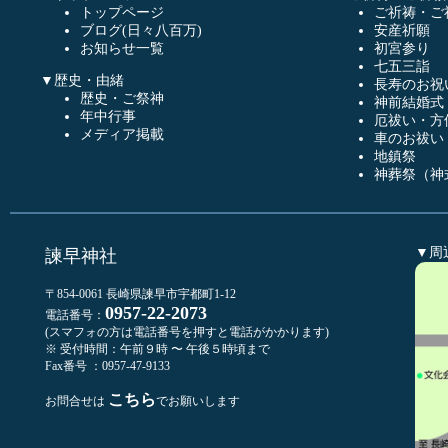
トップページ
ご祈祷・ご
ブログ(日々八百万)
安産祈願
お知らせ一覧
初宮参り
七五三詣
▼歴史・由緒
長寿のお祝
歴史・ご祭神
神前結婚式
年中行事
厄祓い・方
メディア掲載
車のお祓い
地鎮祭
神葬祭（神
▼周
諫早神社
〒854-0061 長崎県諫早市宇都町1-12
0957-22-2073
電話番号：
(スマフォの方は電話番号を押すと電話がかかります)
※ 受付時間：午前９時 〜 午後５時頃まで
Fax番号 ：0957-47-9133
こちら
お問合せは
でお願いします