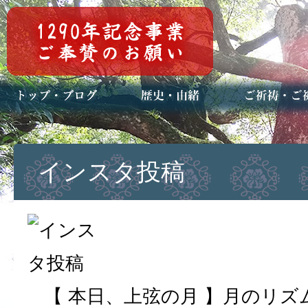
トップページ
ブログ(日々八百万)
お知らせ一覧
歴史・ご祭神
年中行事
メディア掲載
ご祈祷・ご祈
安産祈願
初宮参り
七五三詣
長寿のお祝い
神前結婚式
厄祓い・方位
車のお祓い
地鎮祭
神葬祭（神式
インスタ投稿
【 本日、上弦の月 】月のリ