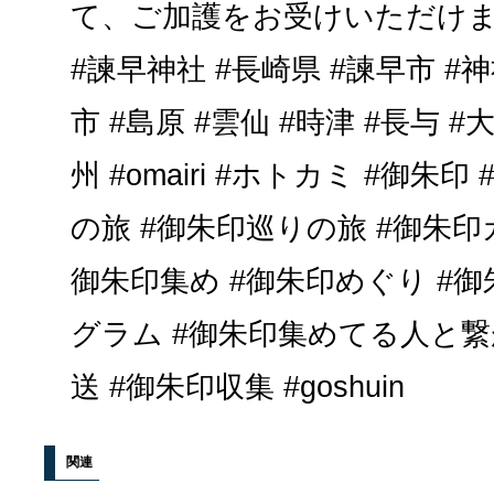
て、ご加護をお受けいただけ
#諫早神社 #長崎県 #諫早市 #神
市 #島原 #雲仙 #時津 #長与 #
州 #omairi #ホトカミ #御朱
の旅 #御朱印巡りの旅 #御朱印
御朱印集め #御朱印めぐり #御
グラム #御朱印集めてる人と繋
送 #御朱印収集 #goshuin
関連