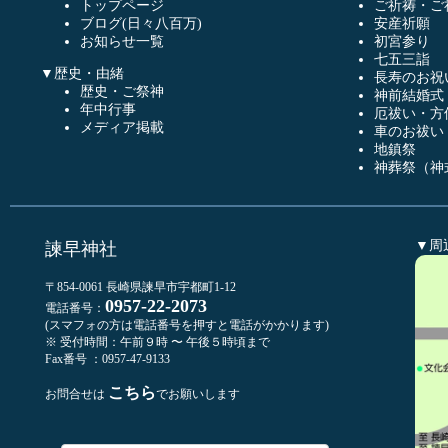
トップページ
ご祈祷・ご
ブログ(日々八百万)
安産祈願
お知らせ一覧
初宮参り
七五三詣
▼歴史・由緒
長寿のお祝
歴史・ご祭神
神前結婚式
年中行事
厄祓い・方
メディア掲載
車のお祓い
地鎮祭
神葬祭（神
▼周
諫早神社
〒854-0061 長崎県諫早市宇都町1-12
0957-22-2073
電話番号：
(スマフォの方は電話番号を押すと電話がかかります)
※ 受付時間：午前９時 〜 午後５時頃まで
Fax番号 ：0957-47-9133
こちら
お問合せは
でお願いします