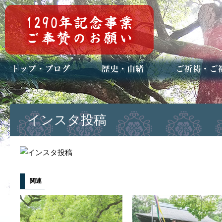
トップページ
ブログ(日々八百万)
お知らせ一覧
歴史・ご祭神
年中行事
メディア掲載
ご祈祷・ご祈
安産祈願
初宮参り
七五三詣
長寿のお祝い
神前結婚式
厄祓い・方位
車のお祓い
地鎮祭
神葬祭（神式
インスタ投稿
関連