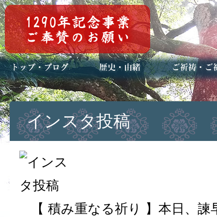
トップページ
ブログ(日々八百万)
お知らせ一覧
歴史・ご祭神
年中行事
メディア掲載
ご祈祷・ご祈
安産祈願
初宮参り
七五三詣
長寿のお祝い
神前結婚式
厄祓い・方位
車のお祓い
地鎮祭
神葬祭（神式
インスタ投稿
【 積み重なる祈り 】本日、