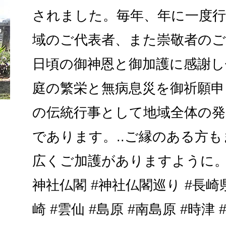
されました。毎年、年に一度
域のご代表者、また崇敬者のご
日頃の御神恩と御加護に感謝し
庭の繁栄と無病息災を御祈願申
の伝統行事として地域全体の発
であります。..ご縁のある方
広くご加護がありますように。..
神社仏閣 #神社仏閣巡り #長崎県
崎 #雲仙 #島原 #南島原 #時津 