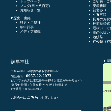
トップページ
ご祈祷・ご
ブログ(日々八百万)
安産祈願
お知らせ一覧
初宮参り
七五三詣
▼歴史・由緒
長寿のお祝
歴史・ご祭神
神前結婚式
年中行事
厄祓い・方
メディア掲載
車のお祓い
地鎮祭
神葬祭（神
▼周
諫早神社
〒854-0061 長崎県諫早市宇都町1-12
0957-22-2073
電話番号：
(スマフォの方は電話番号を押すと電話がかかります)
※ 受付時間：午前９時 〜 午後５時頃まで
Fax番号 ：0957-47-9133
こちら
お問合せは
でお願いします