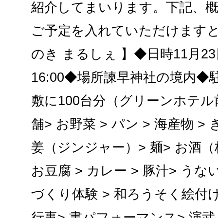
紹介してまいります。下記、
ご予定を入れていただけますと
のき まるしぇ 】◆日時11月23日
16:00◆場所諫早神社の境内
敷に100台分（グリーンホテル
舗> お野菜 > パン > 海産物 >
姜（ジンジャー）> 麺> お酒（
お豆腐 > カレー > 豚汁> う
づくり体験 > 和ろうそく絵付
行事> 書パフォーマンス> 演武