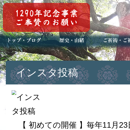
トップページ
ブログ(日々八百万)
お知らせ一覧
歴史・ご祭神
年中行事
メディア掲載
ご祈祷・ご祈
安産祈願
初宮参り
七五三詣
長寿のお祝い
神前結婚式
厄祓い・方位
車のお祓い
地鎮祭
神葬祭（神式
インスタ投稿
【 初めての開催 】毎年11月2