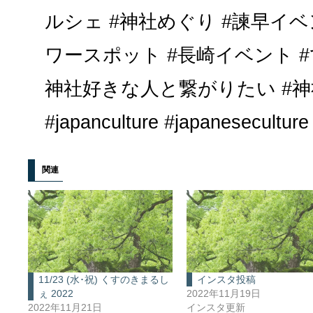
ルシェ #神社めぐり #諫早イベ
ワースポット #長崎イベント 
神社好きな人と繋がりたい #神
#japanculture #japaneseculture
関連
11/23 (水･祝) くすのきまるし
インスタ投稿
ぇ 2022
2022年11月19日
2022年11月21日
インスタ更新