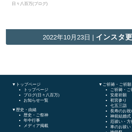
日々八百万(ブログ)
インスタ
2022年10月23日 |
▼トップページ
▼ご祈祷・ご祈願
トップページ
ご祈祷・ご
ブログ(日々八百万)
安産祈願
お知らせ一覧
初宮参り
七五三詣
▼歴史・由緒
長寿のお祝
歴史・ご祭神
神前結婚式
年中行事
厄祓い・方
メディア掲載
車のお祓い