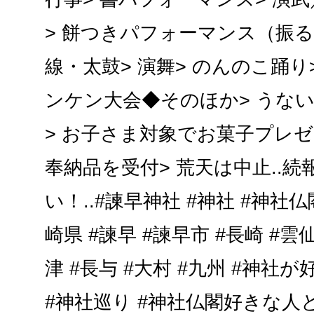
> 餅つきパフォーマンス（振る
線・太鼓> 演舞> のんのこ踊り
ンケン大会◆そのほか> うな
> お子さま対象でお菓子プレゼ
奉納品を受付> 荒天は中止..
い！..#諫早神社 #神社 #神社仏
崎県 #諫早 #諫早市 #長崎 #雲仙
津 #長与 #大村 #九州 #神
#神社巡り #神社仏閣好きな人