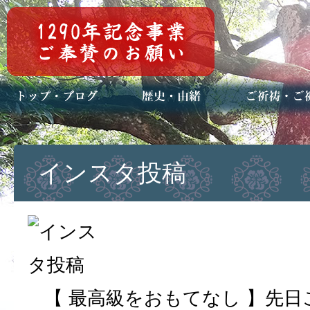
トップページ
ブログ(日々八百万)
お知らせ一覧
歴史・ご祭神
年中行事
メディア掲載
ご祈祷・ご祈
安産祈願
初宮参り
七五三詣
長寿のお祝い
神前結婚式
厄祓い・方位
車のお祓い
地鎮祭
神葬祭（神式
インスタ投稿
【 最高級をおもてなし 】先