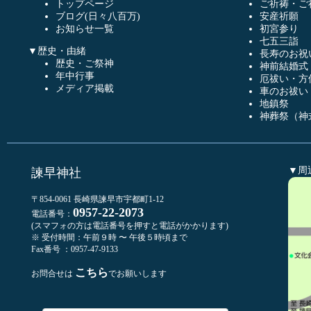
トップページ
ご祈祷・ご
ブログ(日々八百万)
安産祈願
お知らせ一覧
初宮参り
七五三詣
▼歴史・由緒
長寿のお祝
歴史・ご祭神
神前結婚式
年中行事
厄祓い・方
メディア掲載
車のお祓い
地鎮祭
神葬祭（神
▼周
諫早神社
〒854-0061 長崎県諫早市宇都町1-12
0957-22-2073
電話番号：
(スマフォの方は電話番号を押すと電話がかかります)
※ 受付時間：午前９時 〜 午後５時頃まで
Fax番号 ：0957-47-9133
こちら
お問合せは
でお願いします