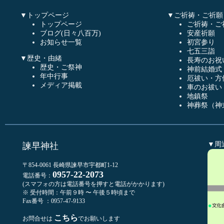
▼トップページ
▼ご祈祷・ご祈願
トップページ
ご祈祷・ご
ブログ(日々八百万)
安産祈願
お知らせ一覧
初宮参り
七五三詣
▼歴史・由緒
長寿のお祝
歴史・ご祭神
神前結婚式
年中行事
厄祓い・方
メディア掲載
車のお祓い
地鎮祭
神葬祭（神
▼周
諫早神社
〒854-0061 長崎県諫早市宇都町1-12
0957-22-2073
電話番号：
(スマフォの方は電話番号を押すと電話がかかります)
※ 受付時間：午前９時 〜 午後５時頃まで
Fax番号 ：0957-47-9133
こちら
お問合せは
でお願いします