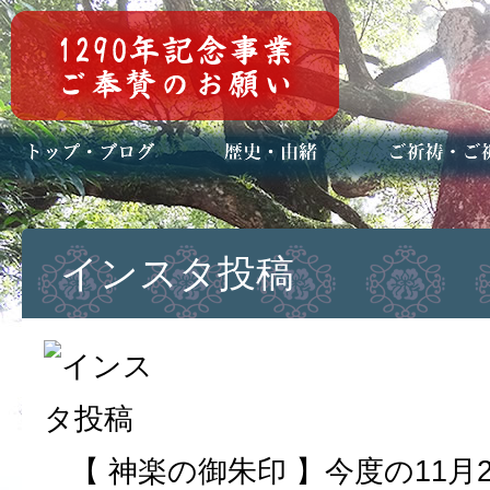
トップページ
ブログ(日々八百万)
お知らせ一覧
歴史・ご祭神
年中行事
メディア掲載
ご祈祷・ご祈
安産祈願
初宮参り
七五三詣
長寿のお祝い
神前結婚式
厄祓い・方位
車のお祓い
地鎮祭
神葬祭（神式
インスタ投稿
【 神楽の御朱印 】今度の11月