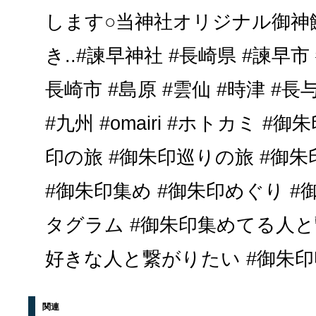
します○当神社オリジナル御神饌 
き..#諫早神社 #長崎県 #諫早市 
長崎市 #島原 #雲仙 #時津 #長
#九州 #omairi #ホトカミ #
印の旅 #御朱印巡りの旅 #御朱
#御朱印集め #御朱印めぐり #
タグラム #御朱印集めてる人と
好きな人と繋がりたい #御朱印収集 
関連