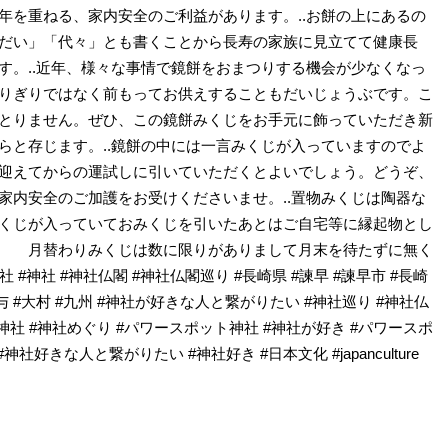
年を重ねる、家内安全のご利益があります。..お餅の上にあるの
だい」「代々」とも書くことから長寿の家族に見立てて健康長
す。..近年、様々な事情で鏡餅をおまつりする機会が少なくなっ
りぎりではなく前もってお供えすることもだいじょうぶです。こ
とりません。ぜひ、この鏡餅みくじをお手元に飾っていただき新
らと存じます。..鏡餅の中には一言みくじが入っていますのでよ
迎えてからの運試しに引いていただくとよいでしょう。どうぞ、
家内安全のご加護をお受けくださいませ。..置物みくじは陶器な
くじが入っていておみくじを引いたあとはご自宅等に縁起物とし
。 月替わりみくじは数に限りがありまして月末を待たずに無く
 #神社 #神社仏閣 #神社仏閣巡り #長崎県 #諫早 #諫早市 #長崎
#長与 #大村 #九州 #神社が好きな人と繋がりたい #神社巡り #神社仏
社 #神社めぐり #パワースポット神社 #神社が好き #パワースポ
神社好きな人と繋がりたい #神社好き #日本文化 #japanculture