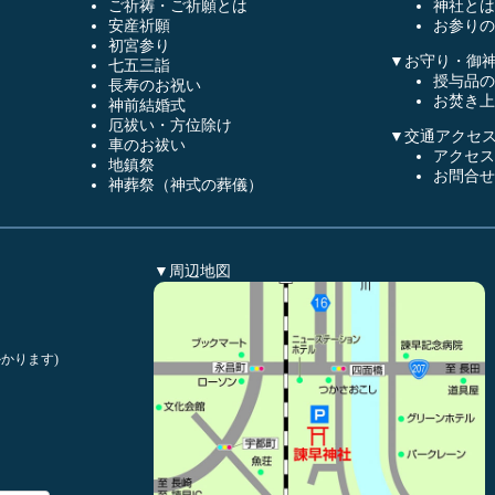
ご祈祷・ご祈願とは
神社とは
安産祈願
お参りの
初宮参り
▼お守り・御
七五三詣
授与品の
長寿のお祝い
お焚き上
神前結婚式
厄祓い・方位除け
▼交通アクセ
車のお祓い
アクセス
地鎮祭
お問合せ
神葬祭（神式の葬儀）
▼周辺地図
かります)