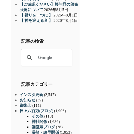
【ご確認ください】授与品の頒布
状況について
2026年8月5日
【 祈りを一つに 】
2026年8月1日
【 神を迎える音 】
2026年8月1日
記事の検索
記事カテゴリー
インスタ更新
(2,547)
お知らせ
(39)
御朱印
(111)
日々八百万(ブログ)
(1,906)
その他
(118)
神社関係
(1,636)
禰宜嫁ブログ
(28)
長崎・諫早関係
(1,053)