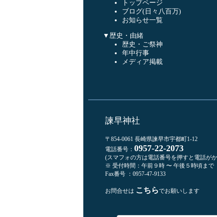
トップページ
ブログ(日々八百万)
お知らせ一覧
▼歴史・由緒
歴史・ご祭神
年中行事
メディア掲載
諫早神社
〒854-0061 長崎県諫早市宇都町1-12
0957-22-2073
電話番号：
(スマフォの方は電話番号を押すと電話がか
※ 受付時間：午前９時 〜 午後５時頃まで
Fax番号 ：0957-47-9133
こちら
お問合せは
でお願いします