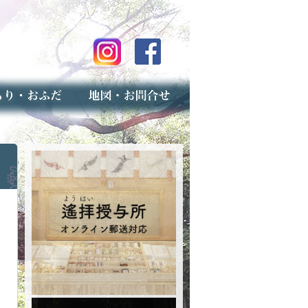
のご案内
上げ（古いお守りのお取り扱い）
スマップ
せ
専用フォーム（事前受付）