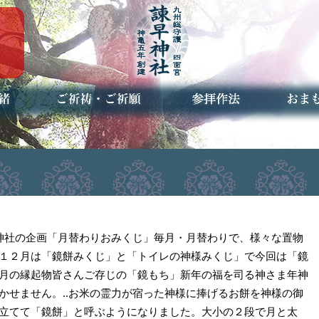
ご祈祷・ご祈願とは
安産祈願
初宮参り
七五三詣
長寿のお祝い
神前結婚式
厄祓い・方位除け
車のお祓い
地鎮祭
神葬祭（神式の葬儀）
神社とは
お参りの作法
授与品
お焚き
アクセ
お問合
予約者
早神社の企画「月替わりおみくじ」毎月・月替わりで、様々な置物
１２月は「鏡餅みくじ」と「トイレの神様みくじ」で今回は「鏡
月の縁起物皆さんご存じの「鏡もち」新年の福を司る神さま年神
かせません。..お米の霊力が宿った神様に捧げるお餅を神様の御
立てて「鏡餅」と呼ぶようになりました。大小の２段で月と太