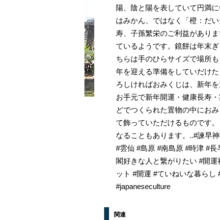
陽、陰と陽を表していて円満に
はみかん、ではなく「橙：だい
寿、子孫繁栄のご利益がありま
ているようです。鏡餅は年末ぎ
ちらは手のひらサイズで場所も
年を迎える準備をしていだけた
ろしければおみくじは、新年を
お手元で新年開運・健康長寿・
どでつくられた置物の中におみ
て飾っていただけるものです
なることもあります。..#諫早神社
#雲仙 #島原 #南島原 #時津 
閣好きな人と繋がりたい #開運神
ット #開運 #ていねいな暮らし #
#japaneseculture
関連