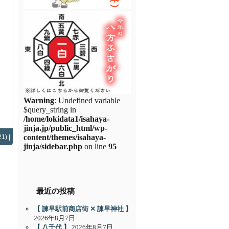
Warning
: Undefined variable
$query_string in
/home/lokidata1/isahaya-
jinja.jp/public_html/wp-
content/themes/isahaya-
1) |
jinja/sidebar.php
on line
95
最近の投稿
【 諫早駅前商店街 ✕ 諫早神社 】
2026年8月7日
【 八千代 】
2026年8月7日