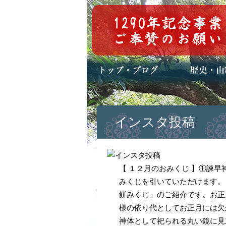
トップページ
ブログ(日々八百万)
お知らせ一覧
歴史・ご祭神
年中行事
メディア掲載
インスタ投稿
【 １２月のおみくじ 】①諫
みくじを引いていただけます。
餅みくじ」のご紹介です。お正
様の依り代としてお正月には欠
神体として祀られる丸い鏡に見