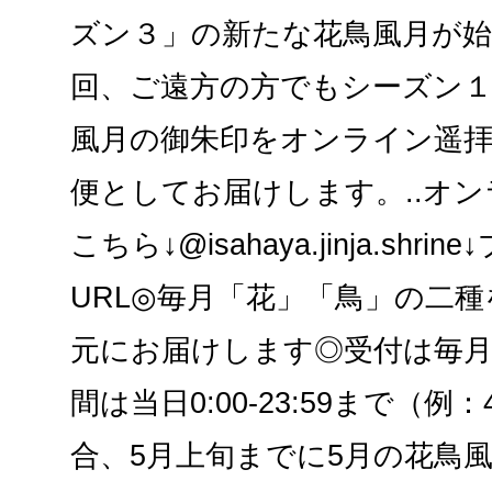
ズン３」の新たな花鳥風月が
回、ご遠方の方でもシーズン
風月の御朱印をオンライン遥拝
便としてお届けします。..オ
こちら↓@isahaya.jinja.shr
URL◎毎月「花」「鳥」の二
元にお届けします◎受付は毎月
間は当日0:00-23:59まで（例
合、5月上旬までに5月の花鳥