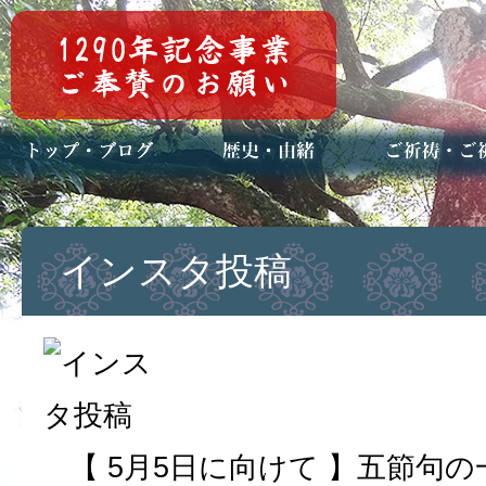
トップページ
ブログ(日々八百万)
お知らせ一覧
歴史・ご祭神
年中行事
メディア掲載
ご祈祷・ご祈
安産祈願
初宮参り
七五三詣
長寿のお祝い
神前結婚式
厄祓い・方位
車のお祓い
地鎮祭
神葬祭（神式
インスタ投稿
【 5月5日に向けて 】五節句の