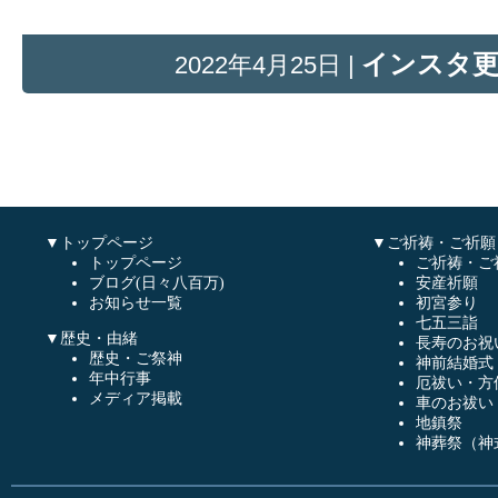
インスタ
2022年4月25日 |
▼トップページ
▼ご祈祷・ご祈願
トップページ
ご祈祷・ご
ブログ(日々八百万)
安産祈願
お知らせ一覧
初宮参り
七五三詣
▼歴史・由緒
長寿のお祝
歴史・ご祭神
神前結婚式
年中行事
厄祓い・方
メディア掲載
車のお祓い
地鎮祭
神葬祭（神