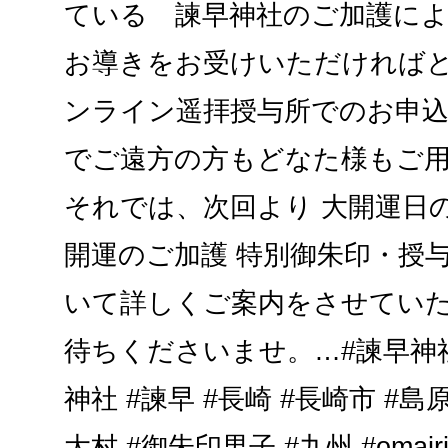
ている 諫早神社のご加護に
お導きをお受けいただければ
ンライン遥拝授与所でのお申
でご遠方の方もどなた様もご用
それでは、次回より 大開運日
開運のご加護 特別御朱印・授
いて詳しくご案内をさせてい
待ちくださいませ。…#諫早神社 
神社 #諫早 #長崎 #長崎市 #島原
大村 #御朱印男子 #九州 #omai