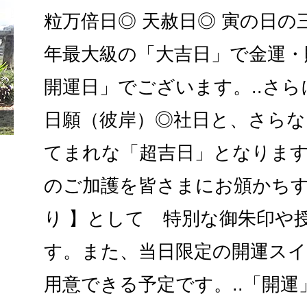
粒万倍日◎ 天赦日◎ 寅の日
年最大級の「大吉日」で金運・
開運日」でございます。..さ
日願（彼岸）◎社日と、さらな
てまれな「超吉日」となります
のご加護を皆さまにお頒かちす
り 】として 特別な御朱印や
す。また、当日限定の開運ス
用意できる予定です。..「開