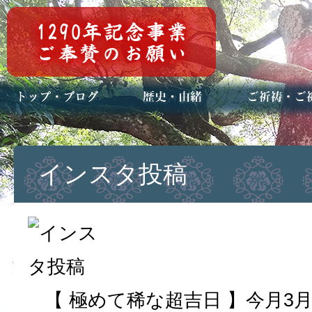
トップページ
ブログ(日々八百万)
お知らせ一覧
歴史・ご祭神
年中行事
メディア掲載
ご祈祷・ご祈
安産祈願
初宮参り
七五三詣
長寿のお祝い
神前結婚式
厄祓い・方位
車のお祓い
地鎮祭
神葬祭（神式
インスタ投稿
【 極めて稀な超吉日 】今月3月2