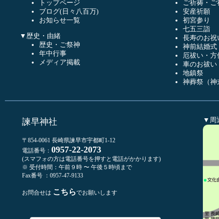
トップページ
ご祈祷・ご
ブログ(日々八百万)
安産祈願
お知らせ一覧
初宮参り
七五三詣
▼歴史・由緒
長寿のお祝
歴史・ご祭神
神前結婚式
年中行事
厄祓い・方
メディア掲載
車のお祓い
地鎮祭
神葬祭（神
▼周
諫早神社
〒854-0061 長崎県諫早市宇都町1-12
0957-22-2073
電話番号：
(スマフォの方は電話番号を押すと電話がかかります)
※ 受付時間：午前９時 〜 午後５時頃まで
Fax番号 ：0957-47-9133
こちら
お問合せは
でお願いします