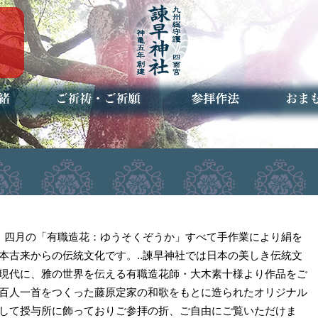
ご祈祷・ご祈願とは
安産祈願
初宮参り
七五三詣
長寿のお祝い
神前結婚式
厄祓い・方位除け
車のお祓い
地鎮祭
神葬祭（神式の葬儀）
神社とは
お参りの作法
授与品
お焚き
アクセ
お問合
予約者
は、四月の「有職造花：ゆうそくぞうか」すべて手作業により絹を
本古来からの伝統文化です。..諫早神社では日本の美しき伝統文
現代に、雅の世界を伝える有職造花師・大木素十様より作品をご
百人一首をつくった藤原定家の和歌をもとに造られたオリジナル
して授与所に飾っておりご参拝の折、ご自由にご覧いただけま