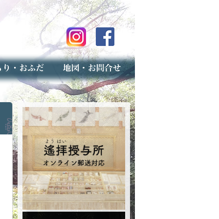
のご案内
上げ（古いお守りのお取り扱い）
スマップ
せ
専用フォーム（事前受付）