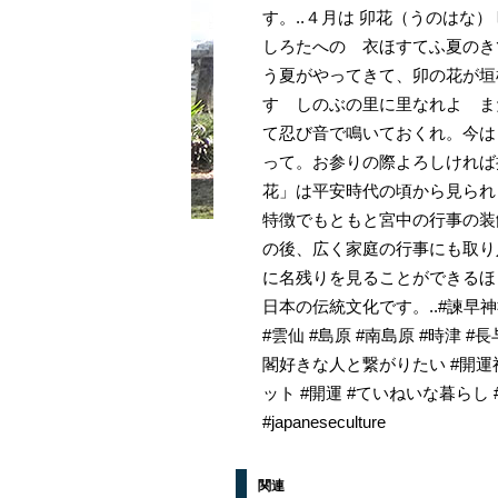
す。..４月は 卯花（うのはな
しろたへの 衣ほすてふ夏のき
う夏がやってきて、卯の花が垣
す しのぶの里に里なれよ ま
て忍び音で鳴いておくれ。今は
って。お参りの際よろしければ授
花」は平安時代の頃から見られ
特徴でもともと宮中の行事の装
の後、広く家庭の行事にも取り
に名残りを見ることができるほ
日本の伝統文化です。..#諫早神社
#雲仙 #島原 #南島原 #時津 
閣好きな人と繋がりたい #開運神
ット #開運 #ていねいな暮らし #
#japaneseculture
関連