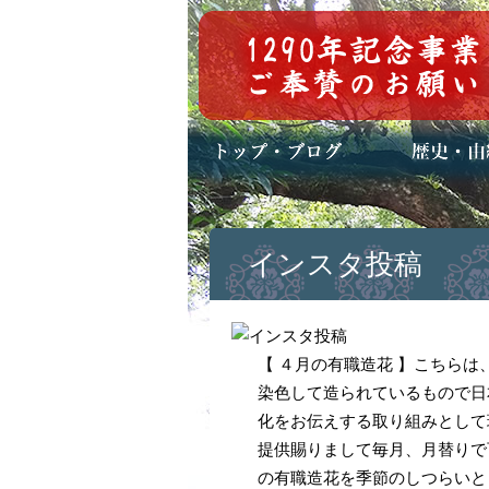
トップページ
ブログ(日々八百万)
お知らせ一覧
歴史・ご祭神
年中行事
メディア掲載
インスタ投稿
【 ４月の有職造花 】こちら
染色して造られているもので日
化をお伝えする取り組みとして
提供賜りまして毎月、月替りで
の有職造花を季節のしつらいと