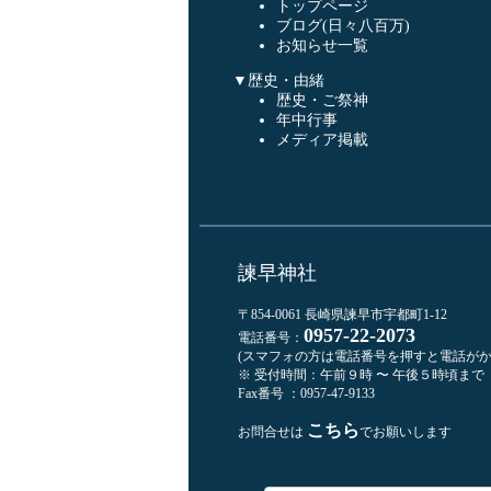
トップページ
ブログ(日々八百万)
お知らせ一覧
▼歴史・由緒
歴史・ご祭神
年中行事
メディア掲載
諫早神社
〒854-0061 長崎県諫早市宇都町1-12
0957-22-2073
電話番号：
(スマフォの方は電話番号を押すと電話がか
※ 受付時間：午前９時 〜 午後５時頃まで
Fax番号 ：0957-47-9133
こちら
お問合せは
でお願いします