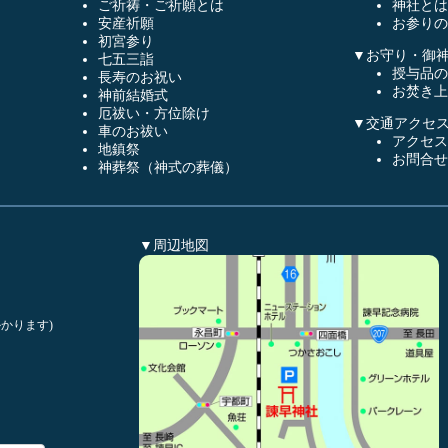
ご祈祷・ご祈願とは
神社とは
安産祈願
お参りの
初宮参り
▼お守り・御
七五三詣
授与品の
長寿のお祝い
お焚き上
神前結婚式
厄祓い・方位除け
▼交通アクセ
車のお祓い
アクセス
地鎮祭
お問合せ
神葬祭（神式の葬儀）
▼周辺地図
かります)