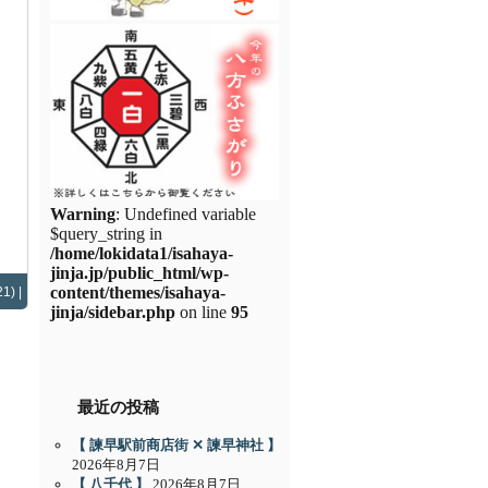
Warning
: Undefined variable
$query_string in
/home/lokidata1/isahaya-
jinja.jp/public_html/wp-
content/themes/isahaya-
1) |
jinja/sidebar.php
on line
95
最近の投稿
【 諫早駅前商店街 ✕ 諫早神社 】
2026年8月7日
【 八千代 】
2026年8月7日