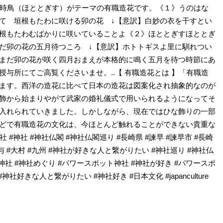
） 時鳥（ほととぎす）がテーマの有職造花です。《１》うのはな
て 垣根もたわに咲ける卯の花 ↓【意訳】白妙の衣を干すとい
根もたわむばかりに咲いていることよ《２》ほととぎすほととぎ
だ卯の花の五月待つころ ↓【意訳】ホトトギスよ里に馴れつい
まだ卯の花が咲く四月おまえが本格的に鳴く五月を待つ時節にあ
与所にてご高覧くださいませ。..【 有職造花とは 】「有職造
ます。西洋の造花に比べて日本の造花は図案化され抽象的なのが
飾から始まりやがて武家の婚礼儀式で用いられるようになってそ
入れられていきました。しかしながら、現在ではひな飾りの一部
どで有職造花の文化は、今ほとんど触れることができない貴重な
 #神社 #神社仏閣 #神社仏閣巡り #長崎県 #諫早 #諫早市 #長崎
#長与 #大村 #九州 #神社が好きな人と繋がりたい #神社巡り #神社仏
社 #神社めぐり #パワースポット神社 #神社が好き #パワースポ
神社好きな人と繋がりたい #神社好き #日本文化 #japanculture