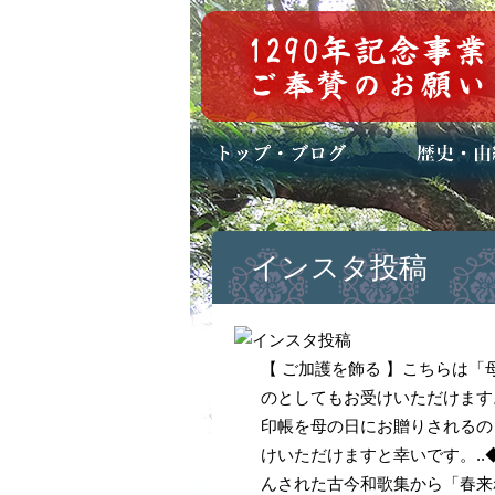
トップページ
ブログ(日々八百万)
お知らせ一覧
歴史・ご祭神
年中行事
メディア掲載
インスタ投稿
【 ご加護を飾る 】こちらは「
のとしてもお受けいただけます
印帳を母の日にお贈りされるの
けいただけますと幸いです。..
んされた古今和歌集から「春来