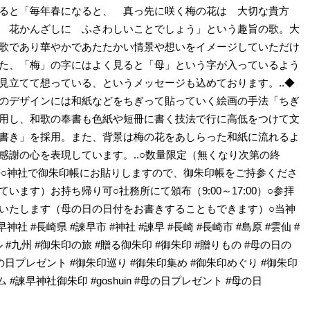
ると「毎年春になると、 真っ先に咲く梅の花は 大切な貴方
 花かんざしに ふさわしいことでしょう」という趣旨の歌。大
歌であり華やかであたたかい情景や想いをイメージしていただけ
た、「梅」の字にはよく見ると「母」という字が入っているよう
見立てて想っている、というメッセージも込めております。..◆
のデザインには和紙などをちぎって貼っていく絵画の手法「ちぎ
用し、和歌の奉書も色紙や短冊に書く技法で行に高低をつけて文
書き」を採用。また、背景は梅の花をあしらった和紙に流れるよ
感謝の心を表現しています。..○数量限定（無くなり次第の終
符○神社で御朱印帳にお貼りしますので、御朱印帳をご持参くださ
います）お持ち帰り可○社務所にて頒布（9:00～17:00）○参拝
いたします（母の日の日付をお書きすることもできます）○当神
 #長崎県 #諫早市 #神社 #諫早 #長崎 #長崎市 #島原 #雲仙 #
ル #九州 #御朱印の旅 #贈る御朱印 #御朱印 #贈りもの #母の日の
の日プレゼント #御朱印巡り #御朱印集め #御朱印めぐり #御朱印
 #諫早神社御朱印 #goshuin #母の日プレゼント #母の日