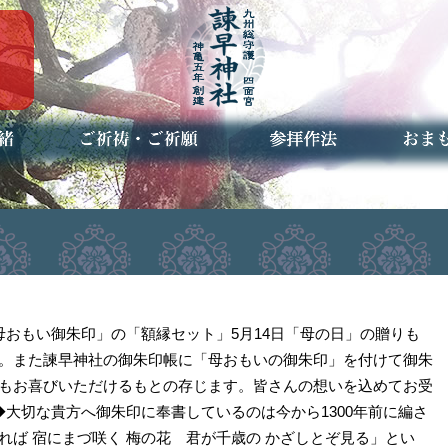
ご祈祷・ご祈願とは
安産祈願
初宮参り
七五三詣
長寿のお祝い
神前結婚式
厄祓い・方位除け
車のお祓い
地鎮祭
神葬祭（神式の葬儀）
神社とは
お参りの作法
授与品
お焚き
アクセ
お問合
予約者
母おもい御朱印」の「額縁セット」5月14日「母の日」の贈りも
。また諫早神社の御朱印帳に「母おもいの御朱印」を付けて御朱
もお喜びいただけるもとの存じます。皆さんの想いを込めてお受
◆大切な貴方へ御朱印に奉書しているのは今から1300年前に編さ
れば 宿にまづ咲く 梅の花 君が千歳の かざしとぞ見る」とい