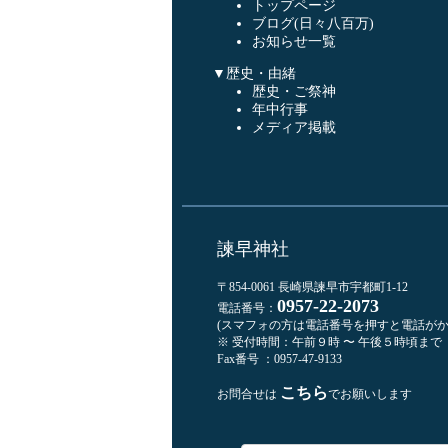
トップページ
ブログ(日々八百万)
お知らせ一覧
▼歴史・由緒
歴史・ご祭神
年中行事
メディア掲載
諫早神社
〒854-0061 長崎県諫早市宇都町1-12
0957-22-2073
電話番号：
(スマフォの方は電話番号を押すと電話がか
※ 受付時間：午前９時 〜 午後５時頃まで
Fax番号 ：0957-47-9133
こちら
お問合せは
でお願いします