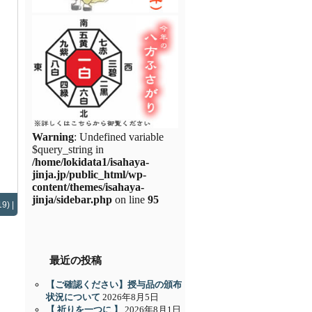
Warning
: Undefined variable
$query_string in
/home/lokidata1/isahaya-
jinja.jp/public_html/wp-
content/themes/isahaya-
jinja/sidebar.php
on line
95
9) |
最近の投稿
【ご確認ください】授与品の頒布
状況について
2026年8月5日
【 祈りを一つに 】
2026年8月1日