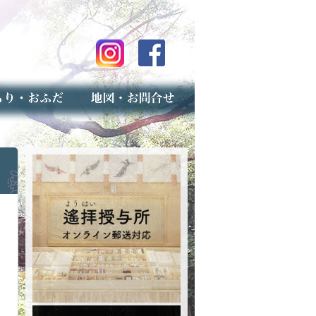
のご案内
上げ（古いお守りのお取り扱い）
スマップ
せ
専用フォーム（事前受付）