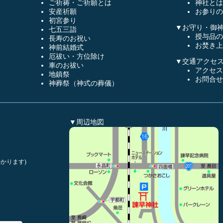
ご祈祷・ご祈願とは
神社とは
安産祈願
お参りの
初宮参り
▼お守り・御
七五三詣
授与品の
長寿のお祝い
お焚き上
神前結婚式
厄祓い・方位除け
▼交通アクセ
車のお祓い
アクセス
地鎮祭
お問合せ
神葬祭（神式の葬儀）
▼周辺地図
かります)