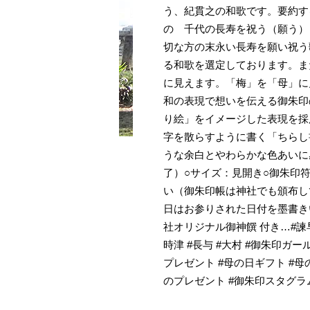
う、紀貫之の和歌です。要約す
の 千代の長寿を祝う（願う）
切な方の末永い長寿を願い祝う
る和歌を選定しております。ま
に見えます。「梅」を「母」に
和の表現で想いを伝える御朱印
り絵」をイメージした表現を採
字を散らすように書く「ちらし
うな余白とやわらかな色あいに
了）○サイズ：見開き○御朱印
い（御朱印帳は神社でも頒布して
日はお参りされた日付を墨書き
社オリジナル御神饌 付き…#諫早神社
時津 #長与 #大村 #御朱印ガー
プレゼント #母の日ギフト #母
のプレゼント #御朱印スタグラム