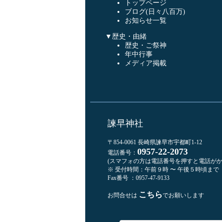
トップページ
ブログ(日々八百万)
お知らせ一覧
▼歴史・由緒
歴史・ご祭神
年中行事
メディア掲載
諫早神社
〒854-0061 長崎県諫早市宇都町1-12
0957-22-2073
電話番号：
(スマフォの方は電話番号を押すと電話がか
※ 受付時間：午前９時 〜 午後５時頃まで
Fax番号 ：0957-47-9133
こちら
お問合せは
でお願いします