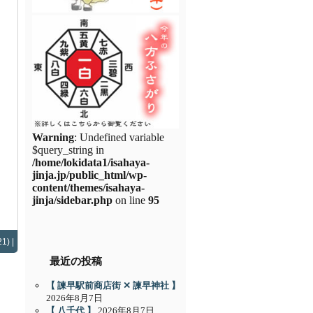
Warning
: Undefined variable
$query_string in
/home/lokidata1/isahaya-
jinja.jp/public_html/wp-
content/themes/isahaya-
jinja/sidebar.php
on line
95
1) |
最近の投稿
【 諫早駅前商店街 ✕ 諫早神社 】
2026年8月7日
【 八千代 】
2026年8月7日