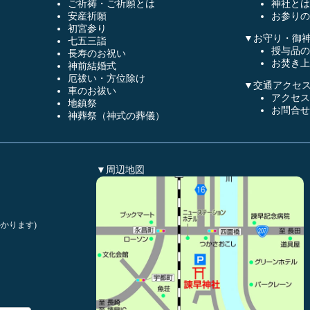
ご祈祷・ご祈願とは
神社とは
安産祈願
お参りの
初宮参り
▼お守り・御
七五三詣
授与品の
長寿のお祝い
お焚き上
神前結婚式
厄祓い・方位除け
▼交通アクセ
車のお祓い
アクセス
地鎮祭
お問合せ
神葬祭（神式の葬儀）
▼周辺地図
かります)