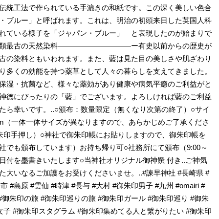
伝統工法で作られている手漉きの和紙です。この深く美しい色合
・ブルー」と呼ばれます。これは、明治の初頭来日した英国人科
れている様子を「ジャパン・ブルー」 と表現したのが始まりで
類最古の天然染料――――――――――ー有史以前からの歴史が
古の染料ともいわれます。また、藍は見た目の美しさや肌ざわり
り多くの効能を持つ薬草として人々の暮らしを支えてきました。
保湿・抗菌など、様々な薬効があり健康や病気平癒のご利益がと
神徳にぴったりの「藍」でございます。よろしければ藍のご利益
たら幸いです。..○頒布：数量限定（無くなり次第の終了）○サイ
10.5cm（一体一体サイズが異なりますので、あらかじめご了承くださ
朱印手押し）○神社で御朱印帳にお貼りしますので、御朱印帳を
社でも頒布しています）お持ち帰り可○社務所にて頒布（9:00～
た日付を墨書きいたします○当神社オリジナル御神饌 付き..ご神気
大いなるご加護をお受けくださいませ。..#諫早神社 #長崎県 #
 #島原 #雲仙 #時津 #長与 #大村 #御朱印男子 #九州 #omairi #
 #御朱印の旅 #御朱印巡りの旅 #御朱印ガール #御朱印巡り #御朱
女子 #御朱印スタグラム #御朱印集めてる人と繋がりたい #御朱印