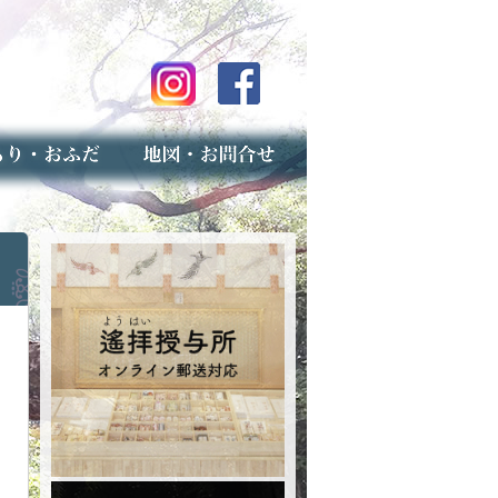
のご案内
上げ（古いお守りのお取り扱い）
スマップ
せ
専用フォーム（事前受付）