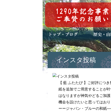
トップページ
ブログ(日々八百万)
お知らせ一覧
歴史・ご祭神
年中行事
メディア掲載
インスタ投稿
【 藍 ふたたび 】ご好評につ
紙を追加でご用意することが叶
はなりますが神気やどるご加護
機会を設けたいと思ってはおり
ーージャパン・ブルーの和紙―