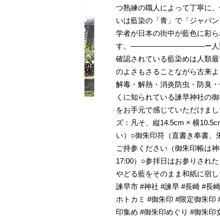
つ熟練の職人によって丁寧に、
いは藍染の「青」で「ジャパン
学者が日本の街中が藍色に彩ら
す。――――――――――ー人
確認されている藍染めは人類最
のよさもさることながら古来よ
解毒・解熱・消炎防虫・防臭・
くに知られている諫早神社の御
をお手元で感じていただけまし
ズ：凡そ、縦14.5cm × 横
い）○御朱印符（直書き奉書、
ご持参ください（御朱印帳は神
17:00）○参拝日はお参りされ
やどる藍をそのまま和紙に宿した
諫早市 #神社 #諫早 #長崎 #長崎市
ホトカミ #御朱印 #限定御朱印
印集め #御朱印めぐり #御朱印