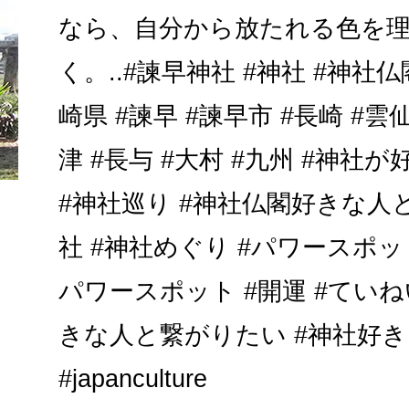
なら、自分から放たれる色を
く。..#諫早神社 #神社 #神社仏
崎県 #諫早 #諫早市 #長崎 #雲仙
津 #長与 #大村 #九州 #神
#神社巡り #神社仏閣好きな人
社 #神社めぐり #パワースポッ
パワースポット #開運 #ていね
きな人と繋がりたい #神社好き
#japanculture