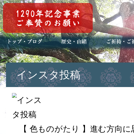
トップページ
ブログ(日々八百万)
お知らせ一覧
歴史・ご祭神
年中行事
メディア掲載
ご祈祷・ご祈
安産祈願
初宮参り
七五三詣
長寿のお祝い
神前結婚式
厄祓い・方位
車のお祓い
地鎮祭
神葬祭（神式
インスタ投稿
【 色ものがたり 】進む方向