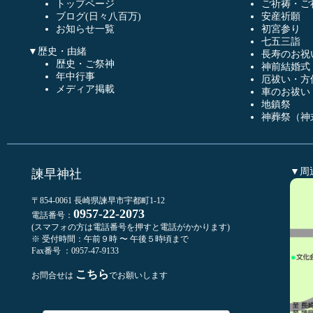
トップページ
ご祈祷・ご
ブログ(日々八百万)
安産祈願
お知らせ一覧
初宮参り
七五三詣
▼歴史・由緒
長寿のお祝
歴史・ご祭神
神前結婚式
年中行事
厄祓い・方
メディア掲載
車のお祓い
地鎮祭
神葬祭（神
▼周
諫早神社
〒854-0061 長崎県諫早市宇都町1-12
0957-22-2073
電話番号：
(スマフォの方は電話番号を押すと電話がかかります)
※ 受付時間：午前９時 〜 午後５時頃まで
Fax番号 ：0957-47-9133
こちら
お問合せは
でお願いします