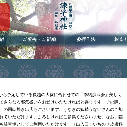
ご祈祷・ご祈願とは
安産祈願
初宮参り
七五三詣
長寿のお祝い
神前結婚式
厄祓い・方位除け
車のお祓い
地鎮祭
神葬祭（神式の葬儀）
神社とは
お参りの作法
授与品
お焚き
アクセ
お問合
予約者
4:00から予定している夏越の大祓に合わせての「奉納演武会」美しく
てさらなる邪気祓いをお受けいただければと存じます。その際、
」の回転焼き出店もございます。うなぎの妖精うないさんのご加
れていただけます。よろしければご参集くださいませ。なお、臨
も駐車場としてご利用いただけます。（出入口：いちのせ皮膚科