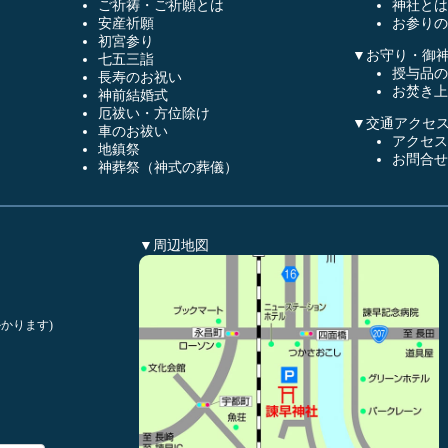
ご祈祷・ご祈願とは
神社とは
安産祈願
お参りの
初宮参り
▼お守り・御
七五三詣
授与品の
長寿のお祝い
お焚き上
神前結婚式
厄祓い・方位除け
▼交通アクセ
車のお祓い
アクセス
地鎮祭
お問合せ
神葬祭（神式の葬儀）
▼周辺地図
かります)