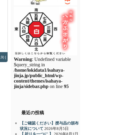
9) |
Warning
: Undefined variable
$query_string in
/home/lokidata1/isahaya-
jinja.jp/public_html/wp-
content/themes/isahaya-
jinja/sidebar.php
on line
95
最近の投稿
【ご確認ください】授与品の頒布
状況について
2026年8月5日
【 祈りを一つに 】
2026年8月1日