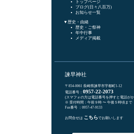
トップページ
ブログ(日々八百万)
お知らせ一覧
▼歴史・由緒
歴史・ご祭神
年中行事
メディア掲載
諫早神社
〒854-0061 長崎県諫早市宇都町1-12
0957-22-2073
電話番号：
(スマフォの方は電話番号を押すと電話がか
※ 受付時間：午前９時 〜 午後５時頃まで
Fax番号 ：0957-47-9133
こちら
お問合せは
でお願いします