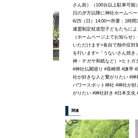
さん前）（100台以上駐車可
日の夕方以降に神社ホームペー
6/25（日）14:00〜所要：
連盟制定杖道型子どもたちによ
（ホームページ上でお知らせ）
いただけます>各自で熱中症対
を行います>「うないさん焼き
神・チガヤ和紙など）>ヒトガタ
#神社仏閣巡り #長崎県 #諫早 #諫
社が好きな人と繋がりたい #神社
パワースポット神社 #神社が好き
がりたい #神社好き #日本文化 #jap
関連