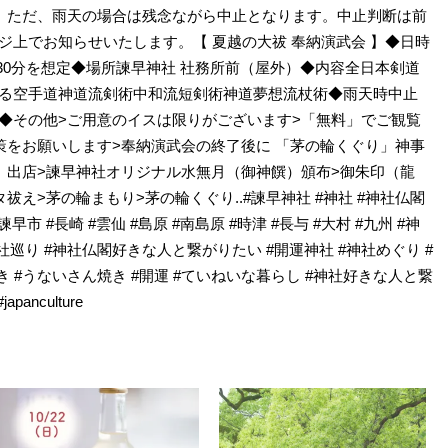
能）ただ、雨天の場合は残念ながら中止となります。中止判断は前
ジ上でお知らせいたします。【 夏越の大祓 奉納演武会 】◆日時
1時間30分を想定◆場所諫早神社 社務所前（屋外）◆内容全日本剣道
る空手道神道流剣術中和流短剣術神道夢想流杖術◆雨天時中止
◆その他>ご用意のイスは限りがございます>「無料」でご観覧
策をお願いします>奉納演武会の終了後に 「茅の輪くぐり」神事
」出店>諫早神社オリジナル水無月（御神饌）頒布>御朱印（龍
祓え>茅の輪まもり>茅の輪くぐり..#諫早神社 #神社 #神社仏閣
早市 #長崎 #雲仙 #島原 #南島原 #時津 #長与 #大村 #九州 #神
巡り #神社仏閣好きな人と繋がりたい #開運神社 #神社めぐり #
 #うないさん焼き #開運 #ていねいな暮らし #神社好きな人と繋
anculture