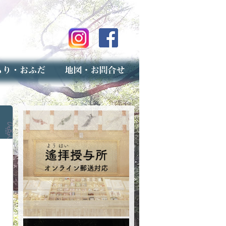
のご案内
上げ（古いお守りのお取り扱い）
スマップ
せ
専用フォーム（事前受付）