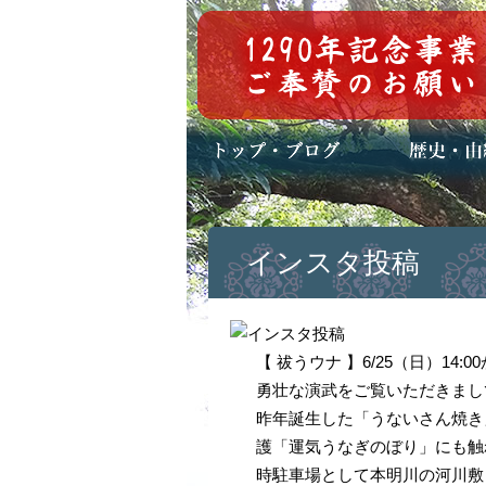
トップページ
ブログ(日々八百万)
お知らせ一覧
歴史・ご祭神
年中行事
メディア掲載
インスタ投稿
【 祓うウナ 】6/25（日）1
勇壮な演武をご覧いただきまし
昨年誕生した「うないさん焼き
護「運気うなぎのぼり」にも触
時駐車場として本明川の河川敷