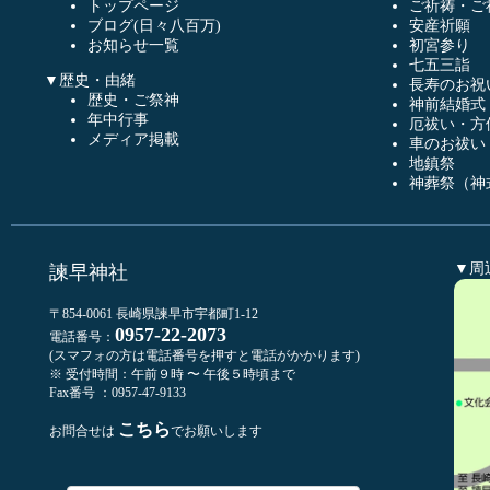
トップページ
ご祈祷・ご
ブログ(日々八百万)
安産祈願
お知らせ一覧
初宮参り
七五三詣
▼歴史・由緒
長寿のお祝
歴史・ご祭神
神前結婚式
年中行事
厄祓い・方
メディア掲載
車のお祓い
地鎮祭
神葬祭（神
▼周
諫早神社
〒854-0061 長崎県諫早市宇都町1-12
0957-22-2073
電話番号：
(スマフォの方は電話番号を押すと電話がかかります)
※ 受付時間：午前９時 〜 午後５時頃まで
Fax番号 ：0957-47-9133
こちら
お問合せは
でお願いします