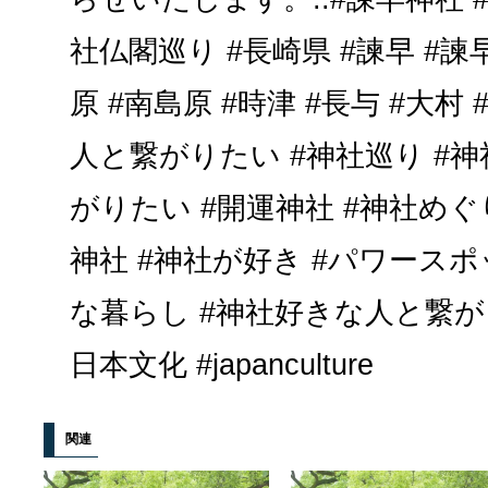
社仏閣巡り #長崎県 #諫早 #諫早
原 #南島原 #時津 #長与 #大村
人と繋がりたい #神社巡り #
がりたい #開運神社 #神社めぐ
神社 #神社が好き #パワースポ
な暮らし #神社好きな人と繋がり
日本文化 #japanculture
関連