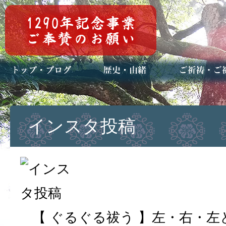
トップページ
ブログ(日々八百万)
お知らせ一覧
歴史・ご祭神
年中行事
メディア掲載
ご祈祷・ご祈
安産祈願
初宮参り
七五三詣
長寿のお祝い
神前結婚式
厄祓い・方位
車のお祓い
地鎮祭
神葬祭（神式
インスタ投稿
【 ぐるぐる祓う 】左・右・