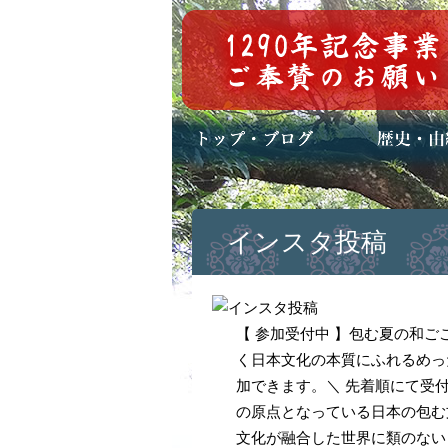
トップページ
ブログ(日々八百万)
お知らせ一覧
歴史・ご祭神
年中行事
メディア掲載
インスタ投稿
【 参加受付中 】包む夏の和
く日本文化の本質にふれるめっ
加できます。＼ 先着順にて受
の原点となっている日本の包む
文化が融合した世界に類のない