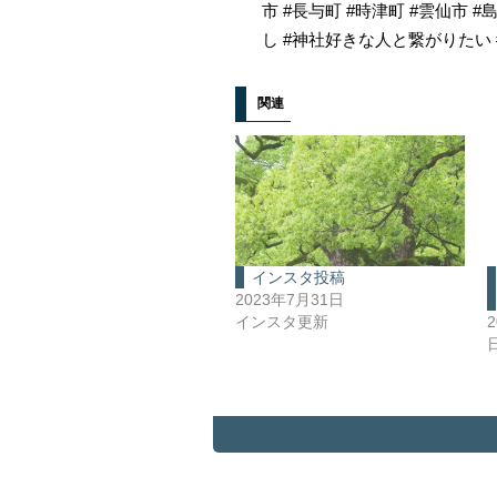
市 #長与町 #時津町 #雲仙市 
し #神社好きな人と繋がりたい #神社
関連
インスタ投稿
2023年7月31日
インスタ更新