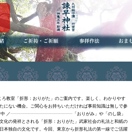
ご祈祷・ご祈願とは
安産祈願
初宮参り
七五三詣
長寿のお祝い
神前結婚式
厄祓い・方位除け
車のお祓い
地鎮祭
神葬祭（神式の葬儀）
神社とは
お参りの作法
授与品
お焚き
アクセ
お問合
予約者
ごころ教室「折形：おりがた」のご案内です。楽しく、わかりやす
たにない機会。ご関心をお持ちいただければ事前知識は無しで参
付中 ／┈┈┈┈┈┈┈┈┈┈┈┈┈┈「おりがみ」や「のし袋」
文化の発祥とされる「折形：おりがた」武家社会の礼法と和紙の
日本独自の文化です。今回、東京から折形礼法の第一線でご活躍