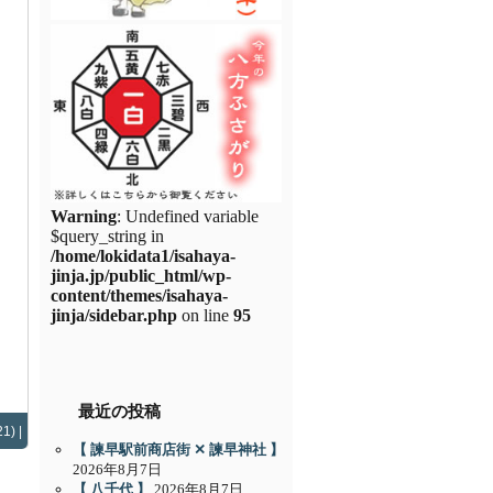
Warning
: Undefined variable
$query_string in
/home/lokidata1/isahaya-
jinja.jp/public_html/wp-
content/themes/isahaya-
jinja/sidebar.php
on line
95
最近の投稿
1) |
【 諫早駅前商店街 ✕ 諫早神社 】
2026年8月7日
【 八千代 】
2026年8月7日