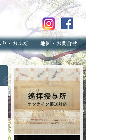
のご案内
上げ（古いお守りのお取り扱い）
スマップ
せ
専用フォーム（事前受付）