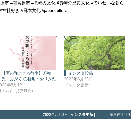
#島原市 #南島原市 #長崎の文化 #長崎の歴史文化 #ていねいな暮ら
好き #日本文化 #japanculture
【夏の和ごころ教室】①舞
インスタ投稿
楽：ぶがく ②折形：おりがた
2023年6月25日
2023年8月12日
インスタ更新
日々八百万(ブログ)
インスタ更新
2023年7月13日 |
| | author: 諫早神社 (392