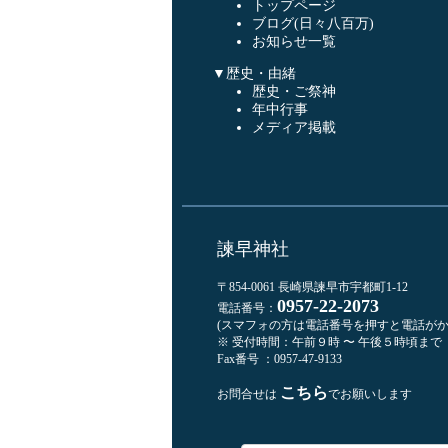
トップページ
ブログ(日々八百万)
お知らせ一覧
▼歴史・由緒
歴史・ご祭神
年中行事
メディア掲載
諫早神社
〒854-0061 長崎県諫早市宇都町1-12
0957-22-2073
電話番号：
(スマフォの方は電話番号を押すと電話がか
※ 受付時間：午前９時 〜 午後５時頃まで
Fax番号 ：0957-47-9133
こちら
お問合せは
でお願いします