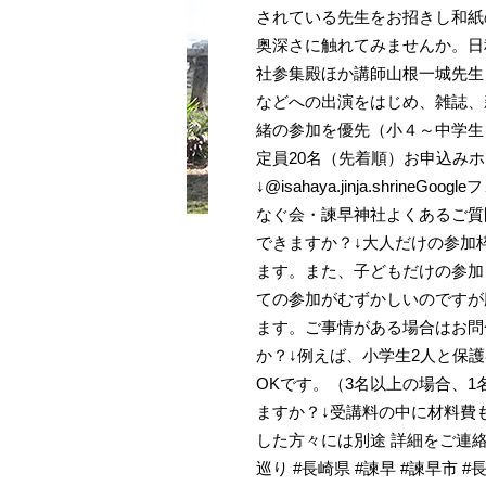
されている先生をお招きし和紙
奥深さに触れてみませんか。日程8/1
社参集殿ほか講師山根一城先生
などへの出演をはじめ、雑誌、
緒の参加を優先（小４～中学生と
定員20名（先着順）お申込み
↓@isahaya.jinja.shr
なぐ会・諫早神社よくあるご質
できますか？↓大人だけの参加
ます。また、子どもだけの参加
ての参加がむずかしいのですが
ます。ご事情がある場合はお問
か？↓例えば、小学生2人と保護
OKです。（3名以上の場合、1
ますか？↓受講料の中に材料費
した方々には別途 詳細をご連絡
巡り #長崎県 #諫早 #諫早市 #長