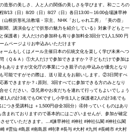
の造形の美しさ、人と人の関係の美しさを学びます。和ごころの
3（日）8/20（日）8/27（日）各日13:00～16:00会場諫早神
（山根折形礼法教場・宗主、NHK「おしゃれ工房」「美の壺」
新聞、講演会などで折形の魅力を紹介している）対象子どもと一
保護者）大人だけの参加枠も有り参加料全3回分で1人1,500 円
ホームページよりお申込みいただけます
ineGoogleフォームもしくはメール主催日本の伝統文化を楽しく学び未来へつ
問（Ｑ＆Ａ）①大人だけで参加できますか？子どもだけで参加は
枠もありますが文化庁の事業につき親子のお申込みが優先となり
も可能ですがその際は、送り迎えをお願いします。②3日間すべ
応募できますか？↓原則、3回すべてに参加できる方のみとなり
合せください。③兄弟やお友だちを連れて行ってもよいでしょう
者1人の計3名でもOKですし小学生1人と保護者2人の計3名でも
名につき受講料は ＋1,500円@全3回分）④持っていくものはあり
も含まれておりますので基本的にはございませんが、参加が確定
させていただきます。…#諫早神社 #神社 #神社仏閣 #神社仏閣
崎 #雲仙 #島原 #南島原 #時津 #長与 #大村 #九州 #長崎市 #大村