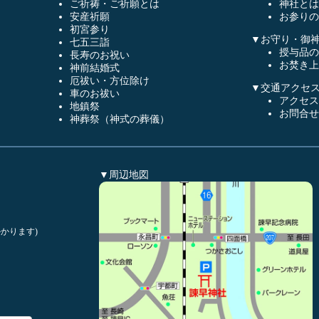
ご祈祷・ご祈願とは
神社とは
安産祈願
お参りの
初宮参り
▼お守り・御
七五三詣
授与品の
長寿のお祝い
お焚き上
神前結婚式
厄祓い・方位除け
▼交通アクセ
車のお祓い
アクセス
地鎮祭
お問合せ
神葬祭（神式の葬儀）
▼周辺地図
かります)